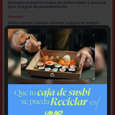
Municipio presenta mapa de daños viales y anuncia
plan integral de pavimentación
Comuna
Delincuentes realizan violento turbazo en Puente
Alto y disparan al aire tras alerta de vecinos
Comuna
Tensión: delegado Codina acusa a alcalde Toledo
de hacerle una «encerrona», editar video y querer
ser «influencer»
Comuna
Gritos y «dedo a lo Lagos»: Matías Toledo encaró a
delegado presidencial y lo subió a su red social
Cajón del Maipo
Encuentran con vida a pareja desaparecida: se
habían quedado sin batería en sus teléfonos
Nacional
Rechazan internación provisoria a menor que
amenazó con destornillador a compañeros de Liceo