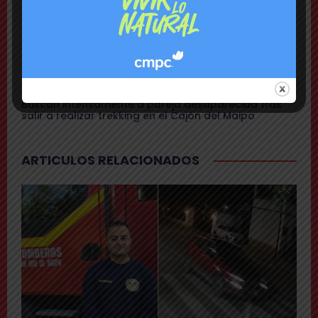
y a carabineros
Urgente
Gendarmería frustra a balazos rescate de 16 reos
que eran llevados a la cárcel de Puente Alto
Cajón del Maipo
Buscan intensamente a pareja desaparecida tras
salir a realizar trekking en el Cajón del Maipo
ARTICULOS RELACIONADOS