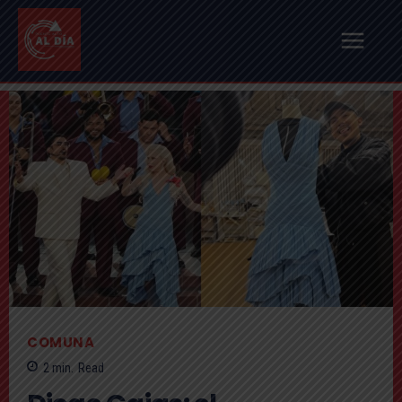
COMUNA
2
min.
Read