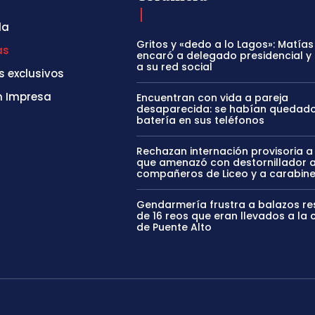
da
Gritos y «dedo a lo Lagos»: Matía
as
encaró a delegado presidencial y 
a su red social
s exclusivos
n Impresa
Encuentran con vida a pareja
desaparecida: se habían quedado
batería en sus teléfonos
Rechazan internación provisoria 
que amenazó con destornillador 
compañeros de Liceo y a carabin
Gendarmería frustra a balazos re
de 16 reos que eran llevados a la 
de Puente Alto