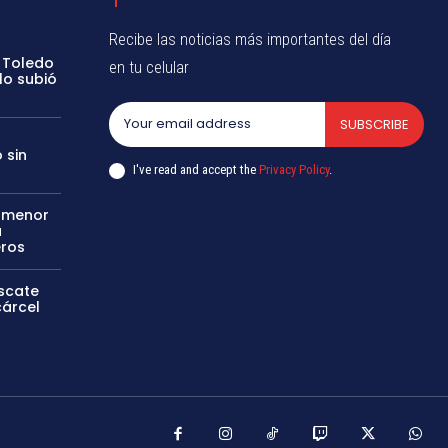
Recibe las noticias más importantes del día
s Toledo
en tu celular
lo subió
SUBSCRIBE
 sin
I've read and accept the
Privacy Policy
.
a menor
a
eros
scate
cárcel