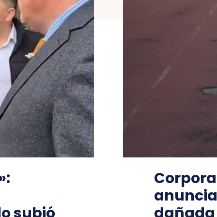
»:
Corpora
anuncia
lo subió
dañada p