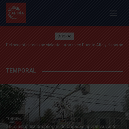
AHORA:
Delincuentes realizan violento turbazo en Puente Alto y disparan
Tensión: delegado Codina acusa a alcalde Toledo de hacerle una
«encerrona», editar video y querer ser «influencer»
al aire tras alerta de vecinos
TEMPORAL
TEMPORAL
CGE quintuplica despliegue de brigadas operativas ante