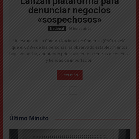
Lanzan plataforma para
denunciar negocios
«sospechosos»
16 horas atrás
Nacional
Un estudio de la Cámara Nacional de Comercio (CNC) reveló
que el 68,8% de las personas ha observado establecimientos
bajo sospecha, apuntando principalmente a centros de estética
y tiendas de importación.
Leer más
Último Minuto