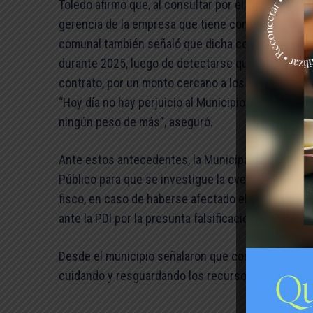
Toledo afirmó que, al consultar por el origen de e
gerencia de la empresa que tiene contrato de man
comunal también señaló que dicha compañía ya hab
durante 2025, luego de detectarse que no contaba c
contrato, por un monto cercano a los $1.200 millo
“Hoy día no hay perjuicio al Municipio de Puente 
ningún peso de más”, aseguró.
Ante estos antecedentes, la Municipalidad de Puen
Público para que se investigue la eventual comisió
fisco, en caso de haberse afectado el patrimonio 
ante la PDI por la presunta falsificación del instru
Desde el municipio señalaron que continuarán col
cuidando y resguardando los recursos de todos los 