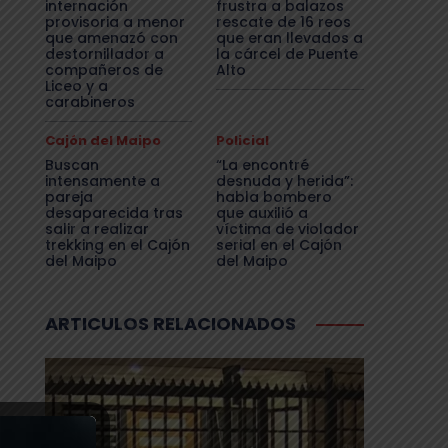
internación
frustra a balazos
provisoria a menor
rescate de 16 reos
que amenazó con
que eran llevados a
destornillador a
la cárcel de Puente
compañeros de
Alto
Liceo y a
carabineros
Cajón del Maipo
Policial
Buscan
“La encontré
intensamente a
desnuda y herida”:
pareja
habla bombero
desaparecida tras
que auxilió a
salir a realizar
víctima de violador
trekking en el Cajón
serial en el Cajón
del Maipo
del Maipo
ARTICULOS RELACIONADOS