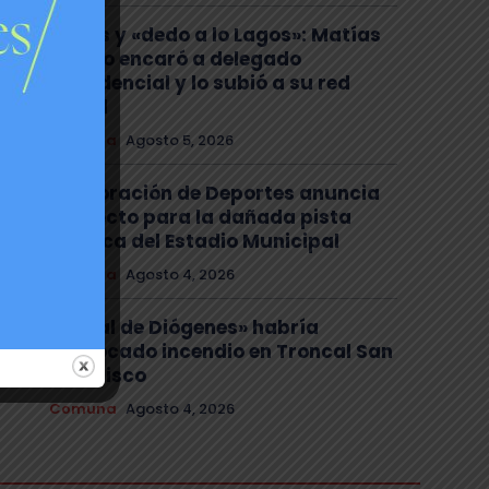
Gritos y «dedo a lo Lagos»: Matías
Toledo encaró a delegado
presidencial y lo subió a su red
social
Comuna
Agosto 5, 2026
Corporación de Deportes anuncia
proyecto para la dañada pista
atlética del Estadio Municipal
Comuna
Agosto 4, 2026
El «mal de Diógenes» habría
provocado incendio en Troncal San
Francisco
Comuna
Agosto 4, 2026