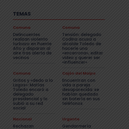
TEMAS
Comuna
Comuna
Delincuentes
Tensión: delegado
realizan violento
Codina acusa a
turbazo en Puente
alcalde Toledo de
Alto y disparan al
hacerle una
aire tras alerta de
«encerrona», editar
vecinos
video y querer ser
«influencer»
Comuna
Cajón del Maipo
Gritos y «dedo a lo
Encuentran con
Lagos»: Matías
vida a pareja
Toledo encaró a
desaparecida: se
delegado
habían quedado
presidencial y lo
sin batería en sus
subió a su red
teléfonos
social
Nacional
Urgente
Rechazan
Gendarmería