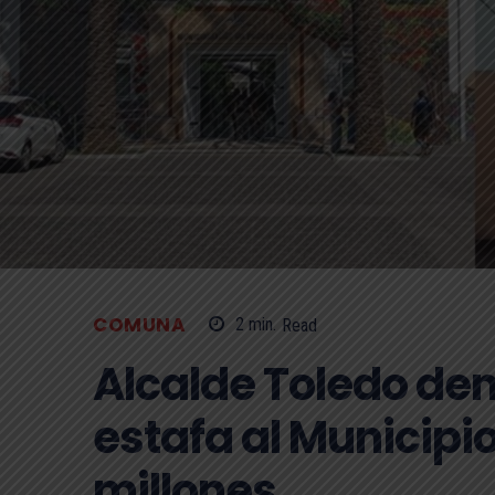
COMUNA
2
min.
Read
Alcalde Toledo den
estafa al Municipi
millones