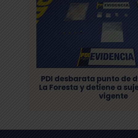
PDI desbarata punto de d
La Foresta y detiene a su
vigente