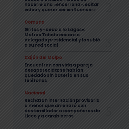
hacerle una «encerrona», editar
video y querer ser «influencer»
Comuna
Gritos y «dedo a lo Lagos»:
Matías Toledo encaró a
delegado presidencial y lo subió
a su red social
Cajón del Maipo
Encuentran con vida a pareja
desaparecida: se habían
quedado sin batería en sus
teléfonos
Nacional
Rechazan internación provisoria
a menor que amenazó con
destornillador a compañeros de
Liceo y a carabineros