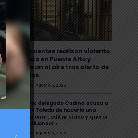
Delincuentes realizan violento
turbazo en Puente Alto y
disparan al aire tras alerta de
vecinos
Comuna
Agosto 6, 2026
Tensión: delegado Codina acusa a
alcalde Toledo de hacerle una
«encerrona», editar video y querer
ser «influencer»
Comuna
Agosto 6, 2026