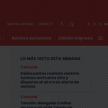
NUESTRA HISTORIA
CONTACTO
s
Relatos exclusivos
Edición Impresa
LO MÁS VISTO ESTA SEMANA
Comuna
Delincuentes realizan violento
turbazo en Puente Alto y
disparan al aire tras alerta de
vecinos
Comuna
Tensión: delegado Codina
acusa a alcalde Toledo de