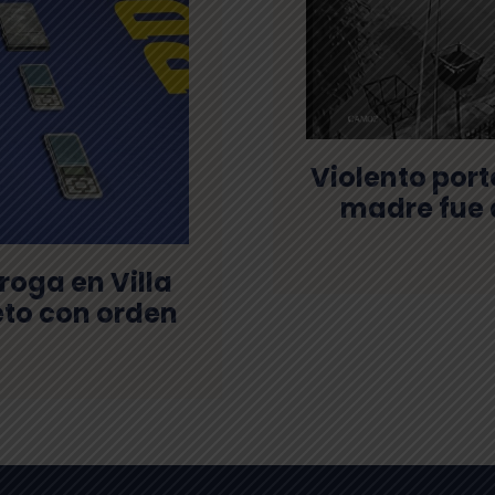
Violento port
madre fue 
roga en Villa
jeto con orden