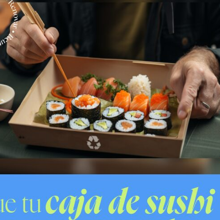
stos antecedentes, desde el factoring se apuntó a la
tención de áreas verdes en la comuna. La autoridad
ía sido denunciada por la actual administración
on la totalidad de la boleta de fiel cumplimiento del
nes, situación que posteriormente fue regularizada.
Alto. En tanto que nosotros no hemos cancelado
te Alto presentó una querella ante el Ministerio
n de delitos que podrían derivar en estafa y fraude al
municipal. Paralelamente, se ingresó una denuncia
mento público.
aborando con las investigaciones. «Vamos a seguir
puentealtinos», finalizó el alcalde.