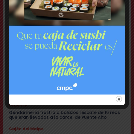
Comuna
Tensión: delegado Codina acusa a alcalde Toledo
de hacerle una «encerrona», editar video y querer
ser «influencer»
Comuna
Gritos y «dedo a lo Lagos»: Matías Toledo encaró a
delegado presidencial y lo subió a su red social
Cajón del Maipo
Encuentran con vida a pareja desaparecida: se
habían quedado sin batería en sus teléfonos
Nacional
Rechazan internación provisoria a menor que
amenazó con destornillador a compañeros de Liceo
y a carabineros
Urgente
Gendarmería frustra a balazos rescate de 16 reos
que eran llevados a la cárcel de Puente Alto
Cajón del Maipo