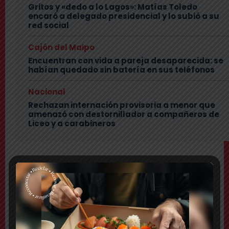
Gritos y «dedo a lo Lagos»: Matías Toledo
encaró a delegado presidencial y lo subió a su
red social
Cajón del Maipo
Encuentran con vida a pareja desaparecida: se
habían quedado sin batería en sus teléfonos
Nacional
Rechazan internación provisoria a menor que
amenazó con destornillador a compañeros de
Liceo y a carabineros
TEMAS
Comuna
Delincuentes realizan violento turbazo en Puente
Alto y disparan al aire tras alerta de vecinos