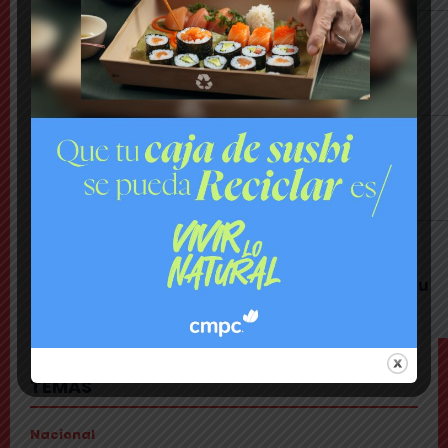
Comuna
Delincuentes realizan violento turbazo en
Puente Alto y disparan al aire tras alerta de
vecinos
Comuna
Tensión: delegado Codina acusa a alcalde
Toledo de hacerle una «encerrona», editar
video y querer ser «influencer»
Comuna
Gritos y «dedo a lo Lagos»: Matías Toledo
encaró a delegado presidencial y lo subió a su
red social
TEMAS
Nacional