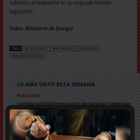
subsidio, actualmente en su segundo trámite
legislativo.
Fotos: Ministerio de Energía
TAGS
ALZA DE LA LUZ
MIN ENERGÍA
PUENTE ALTO
SUBSIDIO ELÉCTRICO
LO MÁS VISTO ESTA SEMANA
Nacional
Lanzan plataforma para denunciar negocios
«sospechosos»
Comuna
Municipio presenta mapa de daños viales y
anuncia plan integral de pavimentación