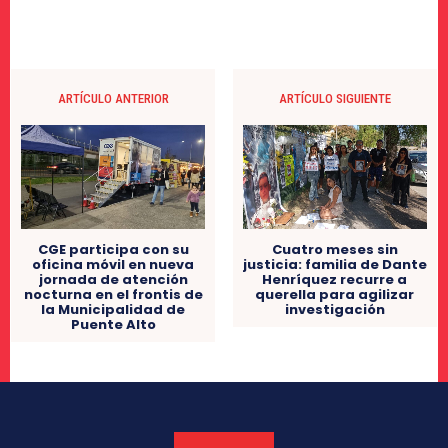
ARTÍCULO ANTERIOR
ARTÍCULO SIGUIENTE
Cuatro meses sin
CGE participa con su
justicia: familia de Dante
oficina móvil en nueva
Henríquez recurre a
jornada de atención
querella para agilizar
nocturna en el frontis de
investigación
la Municipalidad de
Puente Alto