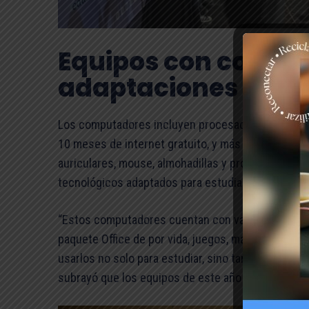
Equipos con conexi
adaptaciones
Los computadores incluyen procesador Intel de 12ª
10 meses de internet gratuito, y más de 65 soft
auriculares, mouse, almohadillas y protector de p
tecnológicos adaptados para estudiantes con nec
“Estos computadores cuentan con varios programas,
paquete Office de por vida, juegos, material edu
usarlos no solo para estudiar, sino también para 
subrayó que los equipos de este año son más livian