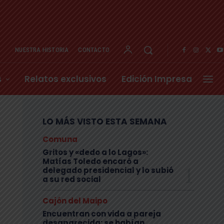
NUESTRA HISTORIA
CONTACTO
s
Relatos exclusivos
Edición Impresa
LO MÁS VISTO ESTA SEMANA
Comuna
Gritos y «dedo a lo Lagos»:
Matías Toledo encaró a
delegado presidencial y lo subió
a su red social
Cajón del Maipo
Encuentran con vida a pareja
desaparecida: se habían