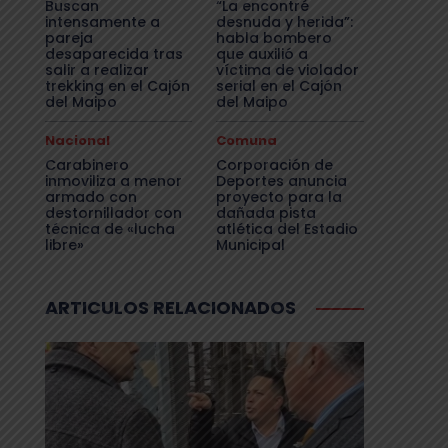
Buscan
“La encontré
intensamente a
desnuda y herida”:
pareja
habla bombero
desaparecida tras
que auxilió a
salir a realizar
víctima de violador
trekking en el Cajón
serial en el Cajón
del Maipo
del Maipo
Nacional
Comuna
Carabinero
Corporación de
inmoviliza a menor
Deportes anuncia
armado con
proyecto para la
destornillador con
dañada pista
técnica de «lucha
atlética del Estadio
libre»
Municipal
ARTICULOS RELACIONADOS