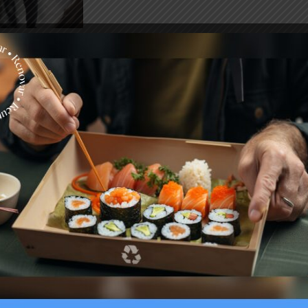
ón, software y
 generación, disco SSD de 128 GB, pantalla Full HD,
wares educativos, además de accesorios como
antalla. También se entregaron más de dos mil sets
esidades educativas especiales.
 entre ellos un software de seguridad vial, el
cativo y más herramientas. Esperamos que puedan
entretenerse”, destacó Camila Rubio, quien además
os para facilitar su traslado a clases.