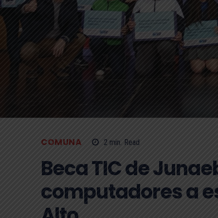
COMUNA
2
min.
Read
Beca TIC de Junaeb
computadores a es
Alto