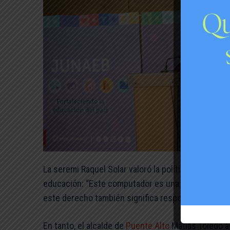
La seremi Raquel Solar valoró la política como par
educación: “Este computador es una herramienta qu
este derecho también significa responsabilidad: usa
En tanto, el alcalde de
Puente Alto
Matías Toledo ag