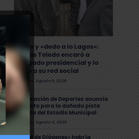
Gritos y «dedo a lo Lagos»:
Matías Toledo encaró a
delegado presidencial y lo
subió a su red social
Comuna
Agosto 5, 2026
Corporación de Deportes anuncia
proyecto para la dañada pista
atlética del Estadio Municipal
Comuna
Agosto 4, 2026
El «mal de Diógenes» habría