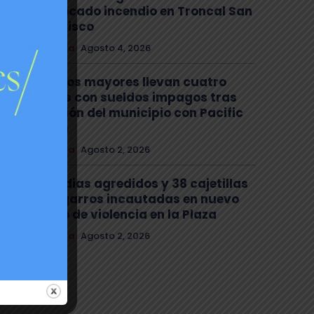
provocado incendio en Troncal San
Francisco
Comuna
Agosto 4, 2026
Adultos mayores llevan cuatro
meses con sueldos impagos tras
decisión del municipio con Pacific
Green
Comuna
Agosto 2, 2026
Guardias agredidos y 38 cajetillas
de cigarros incautadas en nuevo
hecho de violencia en la Plaza
Comuna
Agosto 2, 2026