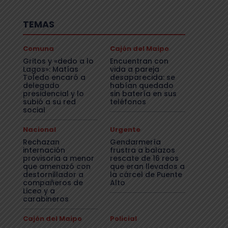
TEMAS
Comuna
Cajón del Maipo
Gritos y «dedo a lo
Encuentran con
Lagos»: Matías
vida a pareja
Toledo encaró a
desaparecida: se
delegado
habían quedado
presidencial y lo
sin batería en sus
subió a su red
teléfonos
social
Nacional
Urgente
Rechazan
Gendarmería
internación
frustra a balazos
provisoria a menor
rescate de 16 reos
que amenazó con
que eran llevados a
destornillador a
la cárcel de Puente
compañeros de
Alto
Liceo y a
carabineros
Cajón del Maipo
Policial