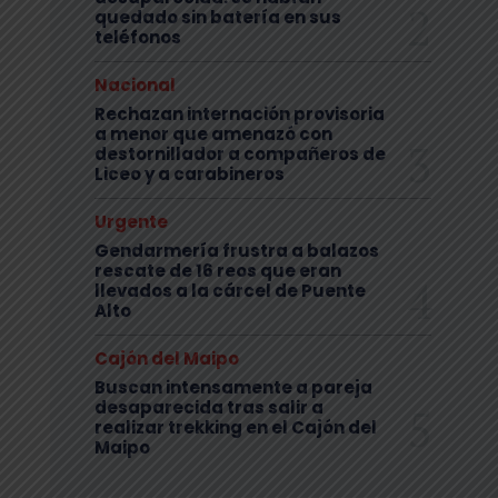
quedado sin batería en sus
teléfonos
Nacional
Rechazan internación provisoria
a menor que amenazó con
destornillador a compañeros de
Liceo y a carabineros
Urgente
Gendarmería frustra a balazos
rescate de 16 reos que eran
llevados a la cárcel de Puente
Alto
Cajón del Maipo
Buscan intensamente a pareja
desaparecida tras salir a
realizar trekking en el Cajón del
Maipo