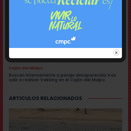
Encuentran con vida a pareja desaparecida: se
habían quedado sin batería en sus teléfonos
Nacional
Rechazan internación provisoria a menor que
amenazó con destornillador a compañeros de Liceo
y a carabineros
Urgente
Gendarmería frustra a balazos rescate de 16 reos
que eran llevados a la cárcel de Puente Alto
Cajón del Maipo
Buscan intensamente a pareja desaparecida tras
salir a realizar trekking en el Cajón del Maipo
ARTICULOS RELACIONADOS