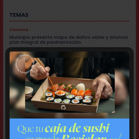
TEMAS
Comuna
Municipio presenta mapa de daños viales y anuncia
plan integral de pavimentación
Comuna
Delincuentes realizan violento turbazo en Puente
Alto y disparan al aire tras alerta de vecinos
Comuna
Tensión: delegado Codina acusa a alcalde Toledo
de hacerle una «encerrona», editar video y querer
ser «influencer»
Comuna
Gritos y «dedo a lo Lagos»: Matías Toledo encaró a
delegado presidencial y lo subió a su red social
Cajón del Maipo