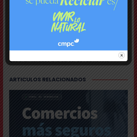
Encuentran con vida a pareja desaparecida: se
habían quedado sin batería en sus teléfonos
Nacional
Rechazan internación provisoria a menor que
amenazó con destornillador a compañeros de Liceo
y a carabineros
Urgente
Gendarmería frustra a balazos rescate de 16 reos
que eran llevados a la cárcel de Puente Alto
ARTICULOS RELACIONADOS