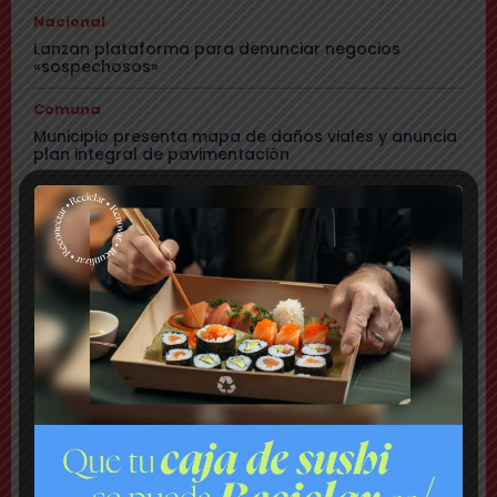
Nacional
Lanzan plataforma para denunciar negocios
«sospechosos»
Comuna
Municipio presenta mapa de daños viales y anuncia
plan integral de pavimentación
Comuna
Delincuentes realizan violento turbazo en Puente
Alto y disparan al aire tras alerta de vecinos
Comuna
Tensión: delegado Codina acusa a alcalde Toledo
de hacerle una «encerrona», editar video y querer
ser «influencer»
Comuna
Gritos y «dedo a lo Lagos»: Matías Toledo encaró a
delegado presidencial y lo subió a su red social
Cajón del Maipo