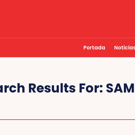
Portada
Noticia
rch Results For:
SAM