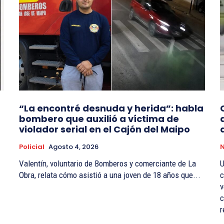
“La encontré desnuda y herida”: habla
bombero que auxilió a víctima de
violador serial en el Cajón del Maipo
Policial
Agosto 4, 2026
N
Valentín, voluntario de Bomberos y comerciante de La
U
Obra, relata cómo asistió a una joven de 18 años que...
c
v
c
r