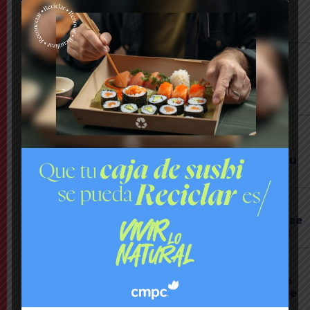
Delincuentes realizan violento turbazo en
Puente Alto y disparan al aire tras alerta de
vecinos
Comuna
Tensión: delegado Codina acusa a alcalde
Toledo de hacerle una «encerrona», editar
video y querer ser «influencer»
Comuna
Gritos y «dedo a lo Lagos»: Matías Toledo
encaró a delegado presidencial y lo subió a su
red social
Cajón del Maipo
Encuentran con vida a pareja desaparecida: se
habían quedado sin batería en sus teléfonos
Nacional
Rechazan internación provisoria a menor que
amenazó con destornillador a compañeros de
Liceo y a carabineros