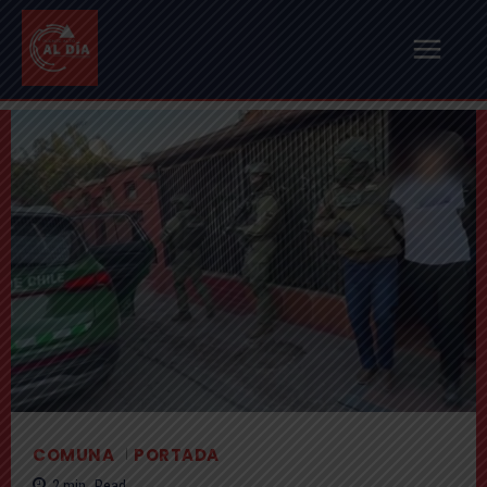
COMUNA
PORTADA
2
min.
Read