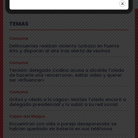
TEMAS
Comuna
Delincuentes realizan violento turbazo en Puente
Alto y disparan al aire tras alerta de vecinos
Comuna
Tensión: delegado Codina acusa a alcalde Toledo
de hacerle una «encerrona», editar video y querer
ser «influencer»
Comuna
Gritos y «dedo a lo Lagos»: Matías Toledo encaró a
delegado presidencial y lo subió a su red social
Cajón del Maipo
Encuentran con vida a pareja desaparecida: se
habían quedado sin batería en sus teléfonos