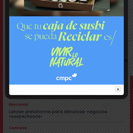
vecinos
Comuna
Tensión: delegado Codina acusa a alcalde
Toledo de hacerle una «encerrona», editar
video y querer ser «influencer»
Comuna
Gritos y «dedo a lo Lagos»: Matías Toledo
encaró a delegado presidencial y lo subió a su
red social
TEMAS
Nacional
Lanzan plataforma para denunciar negocios
«sospechosos»
Comuna