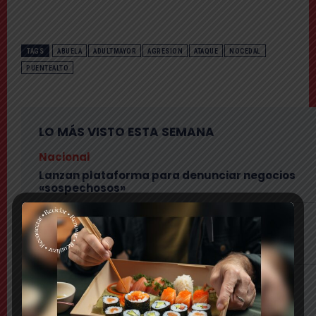
TAGS
ABUELA
ADULTMAYOR
AGRESION
ATAQUE
NOCEDAL
PUENTEALTO
LO MÁS VISTO ESTA SEMANA
Nacional
Lanzan plataforma para denunciar negocios
«sospechosos»
Comuna
Municipio presenta mapa de daños viales y
anuncia plan integral de pavimentación
Comuna
Delincuentes realizan violento turbazo en
Puente Alto y disparan al aire tras alerta de