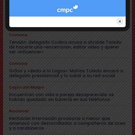
Comuna
Delincuentes realizan violento turbazo en Puente
Alto y disparan al aire tras alerta de vecinos
Comuna
Tensión: delegado Codina acusa a alcalde Toledo
de hacerle una «encerrona», editar video y querer
ser «influencer»
Comuna
Gritos y «dedo a lo Lagos»: Matías Toledo encaró a
delegado presidencial y lo subió a su red social
Cajón del Maipo
Encuentran con vida a pareja desaparecida: se
habían quedado sin batería en sus teléfonos
Nacional
Rechazan internación provisoria a menor que
amenazó con destornillador a compañeros de Liceo
y a carabineros