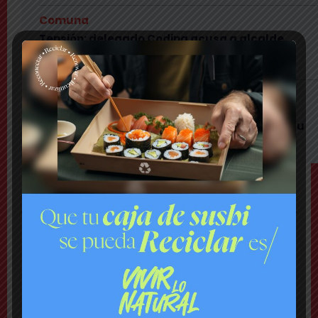
Comuna
Tensión: delegado Codina acusa a alcalde
Toledo de hacerle una «encerrona», editar
video y querer ser «influencer»
Comuna
Gritos y «dedo a lo Lagos»: Matías Toledo
encaró a delegado presidencial y lo subió a su
red social
TEMAS
Nacional
Lanzan plataforma para denunciar negocios
«sospechosos»
Comuna
Municipio presenta mapa de daños viales y anuncia
plan integral de pavimentación