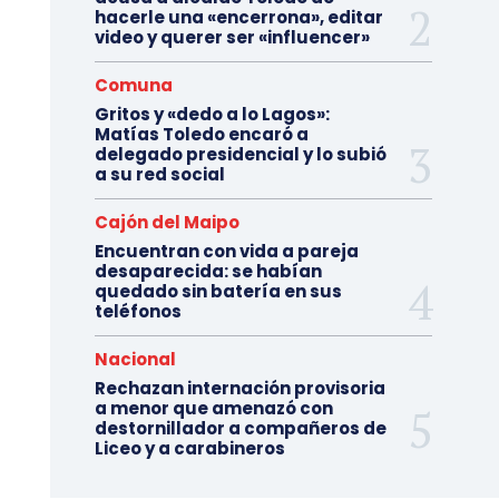
hacerle una «encerrona», editar
video y querer ser «influencer»
Comuna
Gritos y «dedo a lo Lagos»:
Matías Toledo encaró a
delegado presidencial y lo subió
a su red social
Cajón del Maipo
Encuentran con vida a pareja
desaparecida: se habían
quedado sin batería en sus
teléfonos
Nacional
Rechazan internación provisoria
a menor que amenazó con
destornillador a compañeros de
Liceo y a carabineros