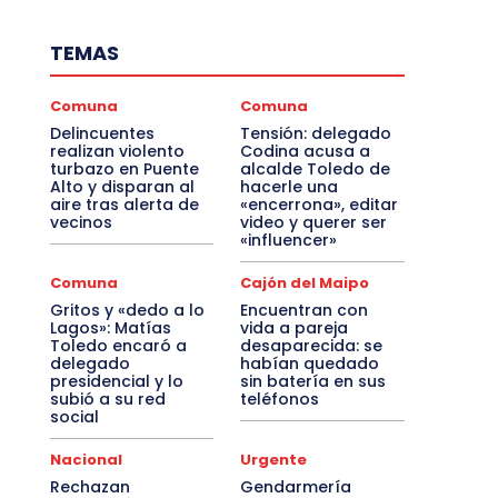
TEMAS
Comuna
Comuna
Delincuentes
Tensión: delegado
realizan violento
Codina acusa a
turbazo en Puente
alcalde Toledo de
Alto y disparan al
hacerle una
aire tras alerta de
«encerrona», editar
vecinos
video y querer ser
«influencer»
Comuna
Cajón del Maipo
Gritos y «dedo a lo
Encuentran con
Lagos»: Matías
vida a pareja
Toledo encaró a
desaparecida: se
delegado
habían quedado
presidencial y lo
sin batería en sus
subió a su red
teléfonos
social
Nacional
Urgente
Rechazan
Gendarmería