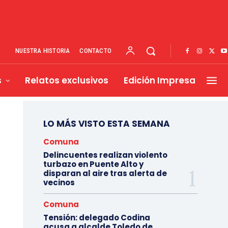
NUESTRA HISTORIA
CONTACTO
s
Relatos exclusivos
Edición Impresa
LO MÁS VISTO ESTA SEMANA
Comuna
Delincuentes realizan violento
turbazo en Puente Alto y
disparan al aire tras alerta de
vecinos
Comuna
Tensión: delegado Codina
acusa a alcalde Toledo de