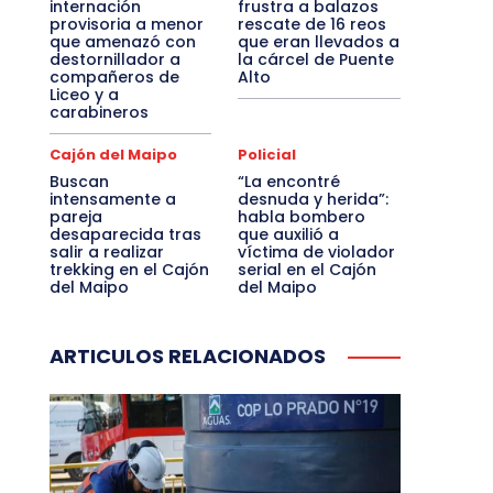
internación
frustra a balazos
provisoria a menor
rescate de 16 reos
que amenazó con
que eran llevados a
destornillador a
la cárcel de Puente
compañeros de
Alto
Liceo y a
carabineros
Cajón del Maipo
Policial
Buscan
“La encontré
intensamente a
desnuda y herida”:
pareja
habla bombero
desaparecida tras
que auxilió a
salir a realizar
víctima de violador
trekking en el Cajón
serial en el Cajón
del Maipo
del Maipo
ARTICULOS RELACIONADOS