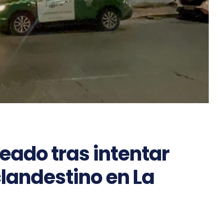
ado tras intentar
clandestino en La