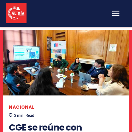
NACIONAL
3
min.
Read
CGE se reúne con