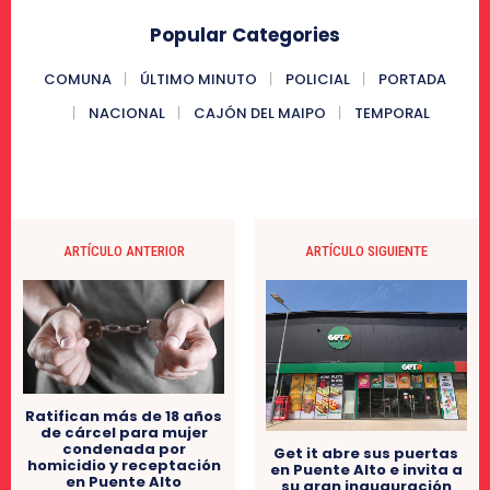
Popular Categories
COMUNA
ÚLTIMO MINUTO
POLICIAL
PORTADA
NACIONAL
CAJÓN DEL MAIPO
TEMPORAL
ARTÍCULO ANTERIOR
ARTÍCULO SIGUIENTE
Ratifican más de 18 años
de cárcel para mujer
condenada por
Get it abre sus puertas
homicidio y receptación
en Puente Alto e invita a
en Puente Alto
su gran inauguración