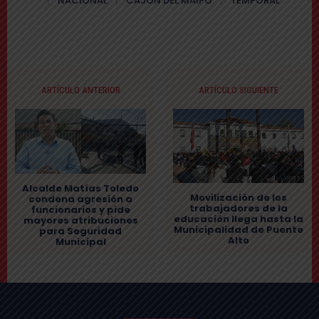
NACIONAL
CAJÓN DEL MAIPO
TEMPORAL
ARTÍCULO ANTERIOR
ARTÍCULO SIGUIENTE
Alcalde Matías Toledo
Movilización de los
condena agresión a
trabajadores de la
funcionarios y pide
educación llega hasta la
mayores atribuciones
Municipalidad de Puente
para Seguridad
Alto
Municipal