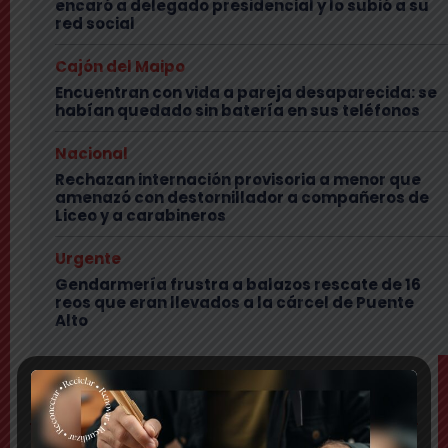
encaró a delegado presidencial y lo subió a su
red social
Cajón del Maipo
Encuentran con vida a pareja desaparecida: se
habían quedado sin batería en sus teléfonos
Nacional
Rechazan internación provisoria a menor que
amenazó con destornillador a compañeros de
Liceo y a carabineros
Urgente
Gendarmería frustra a balazos rescate de 16
reos que eran llevados a la cárcel de Puente
Alto
TEMAS