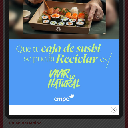
Comuna
Tensión: delegado Codina acusa a alcalde Toledo
de hacerle una «encerrona», editar video y querer
ser «influencer»
Comuna
Gritos y «dedo a lo Lagos»: Matías Toledo encaró a
delegado presidencial y lo subió a su red social
Cajón del Maipo
Encuentran con vida a pareja desaparecida: se
habían quedado sin batería en sus teléfonos
Nacional
Rechazan internación provisoria a menor que
amenazó con destornillador a compañeros de Liceo
y a carabineros
Urgente
Gendarmería frustra a balazos rescate de 16 reos
que eran llevados a la cárcel de Puente Alto
Cajón del Maipo