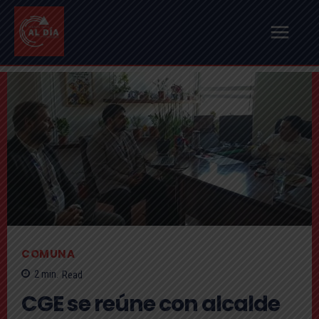
COMUNA
2
min.
Read
CGE se reúne con alcalde