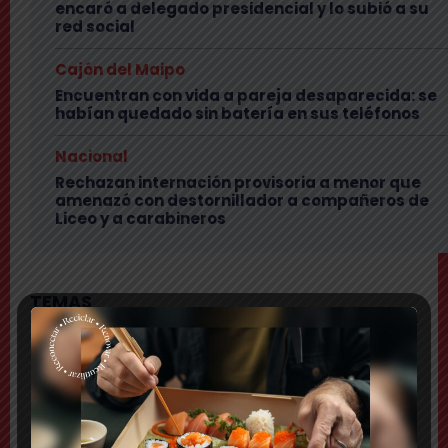
encaró a delegado presidencial y lo subió a su
red social
Cajón del Maipo
Encuentran con vida a pareja desaparecida: se
habían quedado sin batería en sus teléfonos
Nacional
Rechazan internación provisoria a menor que
amenazó con destornillador a compañeros de
Liceo y a carabineros
TEMAS
Comuna
Delincuentes realizan violento turbazo en Puente
Alto y disparan al aire tras alerta de vecinos
Comuna