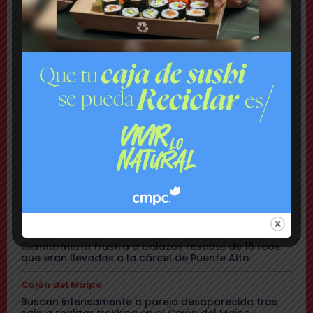
Tensión: delegado Codina acusa a alcalde Toledo
de hacerle una «encerrona», editar video y querer
ser «influencer»
Comuna
Gritos y «dedo a lo Lagos»: Matías Toledo encaró a
delegado presidencial y lo subió a su red social
Cajón del Maipo
Encuentran con vida a pareja desaparecida: se
habían quedado sin batería en sus teléfonos
Nacional
Rechazan internación provisoria a menor que
amenazó con destornillador a compañeros de Liceo
y a carabineros
Urgente
Gendarmería frustra a balazos rescate de 16 reos
que eran llevados a la cárcel de Puente Alto
Cajón del Maipo
Buscan intensamente a pareja desaparecida tras