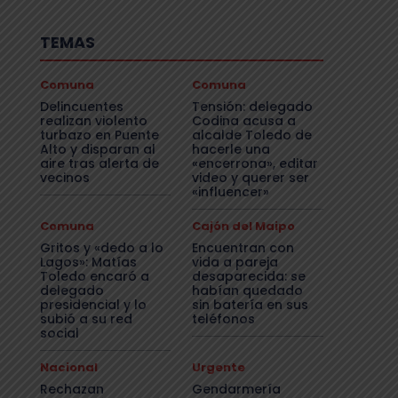
TEMAS
Comuna
Comuna
Delincuentes
Tensión: delegado
realizan violento
Codina acusa a
turbazo en Puente
alcalde Toledo de
Alto y disparan al
hacerle una
aire tras alerta de
«encerrona», editar
vecinos
video y querer ser
«influencer»
Comuna
Cajón del Maipo
Gritos y «dedo a lo
Encuentran con
Lagos»: Matías
vida a pareja
Toledo encaró a
desaparecida: se
delegado
habían quedado
presidencial y lo
sin batería en sus
subió a su red
teléfonos
social
Nacional
Urgente
Rechazan
Gendarmería