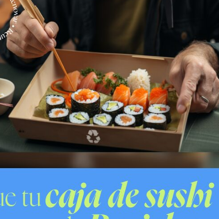
s personal policial trabaja para dar con el paradero
adas.
O CON VIOLENCIA
TURBAZOS