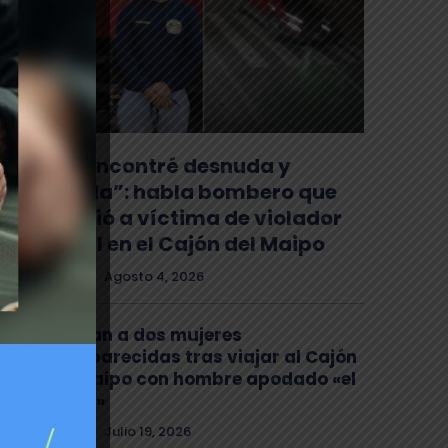
“La encontré desnuda y
herida”: habla bombero que
auxilió a víctima de violador
serial en el Cajón del Maipo
Policial
Agosto 4, 2026
Buscan a dos mujeres
desaparecidas tras viajar al Cajón
del Maipo con hombre apodado «el
Chino»
Policial
Julio 19, 2026