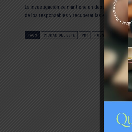
La investigación se mantiene en desarrollo, mientra
de los responsables y recuperar las especies rob
TAGS
CIUDAD DEL ESTE
PDI
PUENTE ALTO
ROB