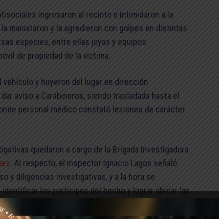
isociales ingresaron al recinto e intimidaron a la
 la maniataron y la agredieron con golpes en distintas
rsas especies, entre ellas joyas y equipos
óvil de propiedad de la víctima.
 vehículo y huyeron del lugar en dirección
dar aviso a Carabineros, siendo trasladada hasta el
 donde personal médico constató lesiones de carácter
estigativas quedaron a cargo de la Brigada Investigadora
nes
. Al respecto, el inspector Ignacio Lagos señaló
so y diligencias investigativas, y a la hora se
 identificar los partícipes del hecho y lograr ubicar las