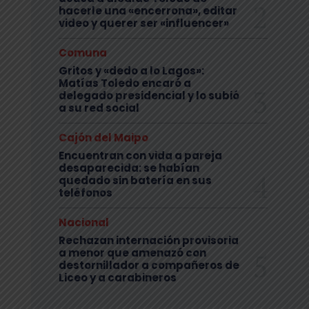
hacerle una «encerrona», editar
video y querer ser «influencer»
Comuna
Gritos y «dedo a lo Lagos»:
Matías Toledo encaró a
delegado presidencial y lo subió
a su red social
Cajón del Maipo
Encuentran con vida a pareja
desaparecida: se habían
quedado sin batería en sus
teléfonos
Nacional
Rechazan internación provisoria
a menor que amenazó con
destornillador a compañeros de
Liceo y a carabineros