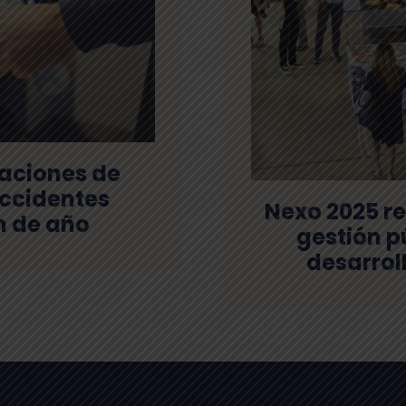
aciones de
accidentes
Nexo 2025 re
in de año
gestión p
desarrol