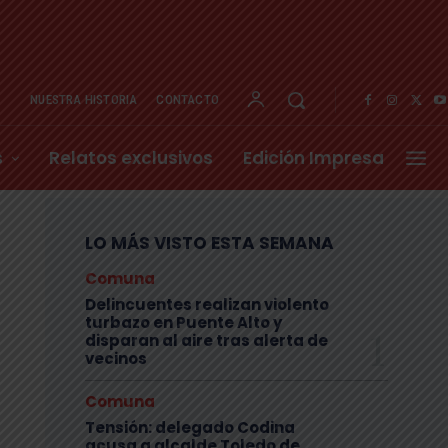
NUESTRA HISTORIA
CONTACTO
s
Relatos exclusivos
Edición Impresa
LO MÁS VISTO ESTA SEMANA
Comuna
Delincuentes realizan violento
turbazo en Puente Alto y
disparan al aire tras alerta de
vecinos
Comuna
Tensión: delegado Codina
acusa a alcalde Toledo de