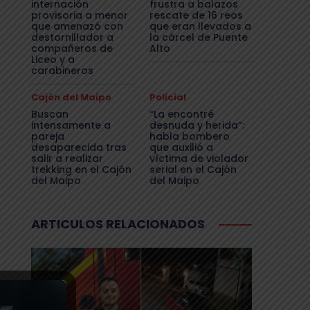
internación
frustra a balazos
provisoria a menor
rescate de 16 reos
que amenazó con
que eran llevados a
destornillador a
la cárcel de Puente
compañeros de
Alto
Liceo y a
carabineros
Cajón del Maipo
Policial
Buscan
“La encontré
intensamente a
desnuda y herida”:
pareja
habla bombero
desaparecida tras
que auxilió a
salir a realizar
víctima de violador
trekking en el Cajón
serial en el Cajón
del Maipo
del Maipo
ARTICULOS RELACIONADOS