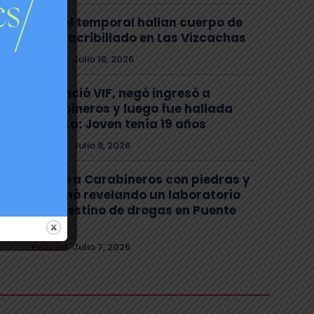
Tras el temporal hallan cuerpo de
joven acribillado en Las Vizcachas
Policial
Julio 18, 2026
Denunció VIF, negó ingresó a
Carabineros y luego fue hallada
muerta: Joven tenía 19 años
Policial
Julio 9, 2026
Atacó a Carabineros con piedras y
terminó revelando un laboratorio
clandestino de drogas en Puente
Alto
Policial
Julio 7, 2026