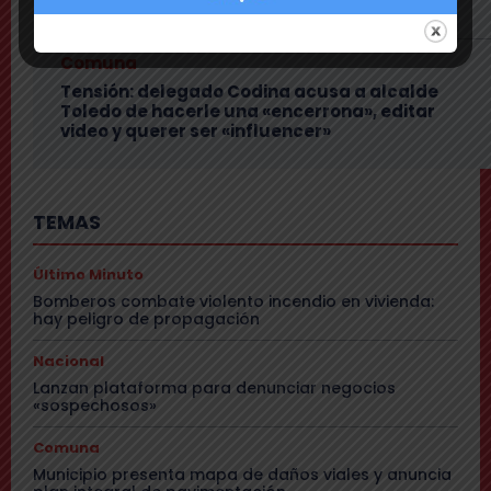
vecinos
Comuna
Tensión: delegado Codina acusa a alcalde
Toledo de hacerle una «encerrona», editar
video y querer ser «influencer»
TEMAS
Último Minuto
Bomberos combate violento incendio en vivienda:
hay peligro de propagación
Nacional
Lanzan plataforma para denunciar negocios
«sospechosos»
Comuna
Municipio presenta mapa de daños viales y anuncia