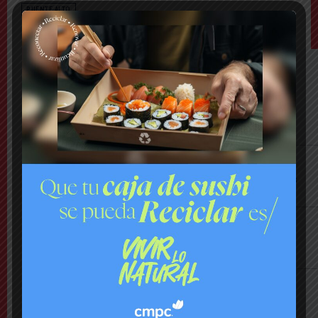
PUENTE ALTO
LO MÁS VISTO ESTA SEMANA
Último Minuto
Bomberos combate violento incendio en
vivienda: hay peligro de propagación
Nacional
Lanzan plataforma para denunciar negocios
«sospechosos»
Comuna
Municipio presenta mapa de daños viales y
anuncia plan integral de pavimentación
Comuna
Delincuentes realizan violento turbazo en
Puente Alto y disparan al aire tras alerta de