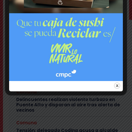
RETIRO DE RUCOS
SEGURIDAD CIUDADANA
LO MÁS VISTO ESTA SEMANA
Nacional
Lanzan plataforma para denunciar negocios
«sospechosos»
Comuna
Municipio presenta mapa de daños viales y
anuncia plan integral de pavimentación
Comuna
Delincuentes realizan violento turbazo en
Puente Alto y disparan al aire tras alerta de
vecinos
Comuna
Tensión: delegado Codina acusa a alcalde