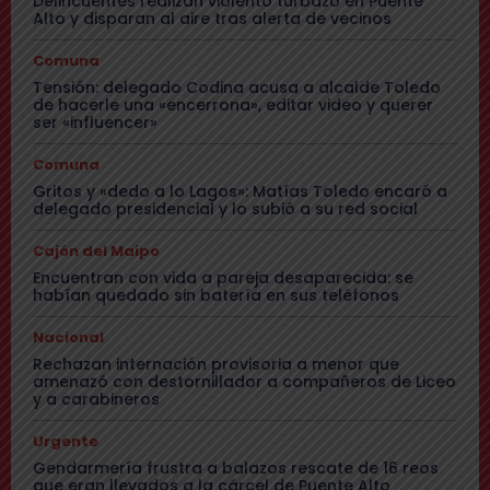
Delincuentes realizan violento turbazo en Puente
Alto y disparan al aire tras alerta de vecinos
Comuna
Tensión: delegado Codina acusa a alcalde Toledo
de hacerle una «encerrona», editar video y querer
ser «influencer»
Comuna
Gritos y «dedo a lo Lagos»: Matías Toledo encaró a
delegado presidencial y lo subió a su red social
Cajón del Maipo
Encuentran con vida a pareja desaparecida: se
habían quedado sin batería en sus teléfonos
Nacional
Rechazan internación provisoria a menor que
amenazó con destornillador a compañeros de Liceo
y a carabineros
Urgente
Gendarmería frustra a balazos rescate de 16 reos
que eran llevados a la cárcel de Puente Alto