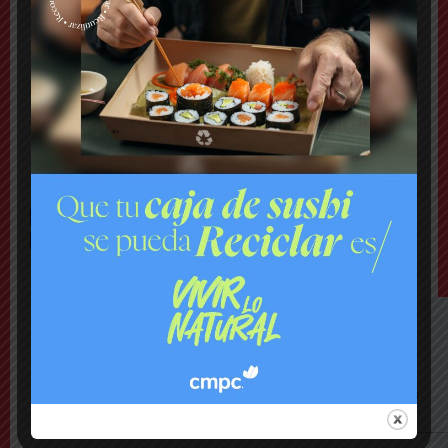
artística, sino también para compartir, para
expresarse, para moverse y para ocupar el tiempo
libre de una forma positiva y cuidada”, indicó
Visitación, enfatizando que se busca fortalecer el
sentido de comunidad en los distintos barrios de
Puente Alto.
TAGS
CORPORACIÓN CULTURAL DE PUENTE ALTO
PUENTE ALTO
TALLERES DE VERANO
LO MÁS VISTO ESTA SEMANA
Nacional
Lanzan plataforma para denunciar negocios
«sospechosos»