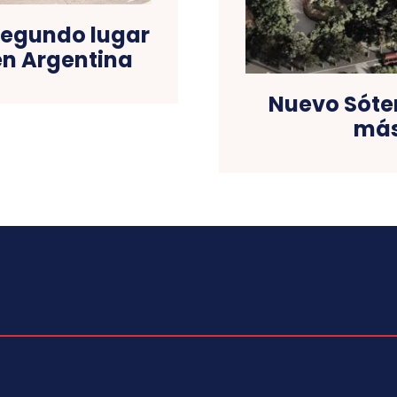
segundo lugar
en Argentina
Nuevo Sóter
más