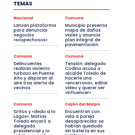
TEMAS
Nacional
Comuna
Lanzan plataforma
Municipio presenta
para denunciar
mapa de daños
negocios
viales y anuncia
«sospechosos»
plan integral de
pavimentación
Comuna
Comuna
Delincuentes
Tensión: delegado
realizan violento
Codina acusa a
turbazo en Puente
alcalde Toledo de
Alto y disparan al
hacerle una
aire tras alerta de
«encerrona», editar
vecinos
video y querer ser
«influencer»
Comuna
Cajón del Maipo
Gritos y «dedo a lo
Encuentran con
Lagos»: Matías
vida a pareja
Toledo encaró a
desaparecida: se
delegado
habían quedado
presidencial y lo
sin batería en sus