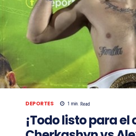
DEPORTES
1
min.
Read
¡Todo listo para el
Cherkashyn vs Alex