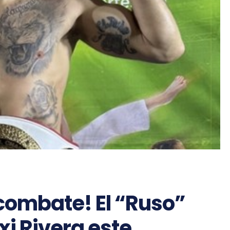
 combate! El “Ruso”
i Rivera este