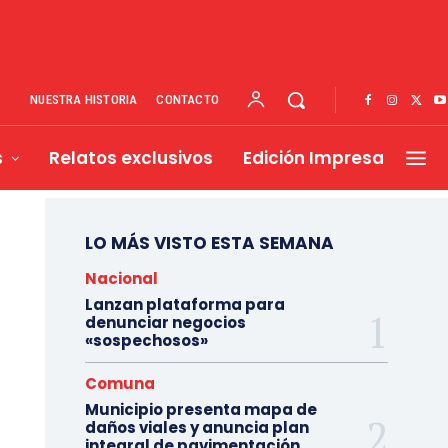
NUESTRA HISTORIA
CONTACTO
s
Relatos exclusivos
Edición Impresa
LO MÁS VISTO ESTA SEMANA
Nacional
Lanzan plataforma para
denunciar negocios
«sospechosos»
Comuna
Municipio presenta mapa de
daños viales y anuncia plan
integral de pavimentación