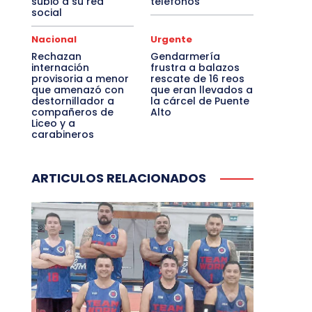
subió a su red
teléfonos
social
Nacional
Urgente
Rechazan
Gendarmería
internación
frustra a balazos
provisoria a menor
rescate de 16 reos
que amenazó con
que eran llevados a
destornillador a
la cárcel de Puente
compañeros de
Alto
Liceo y a
carabineros
ARTICULOS RELACIONADOS