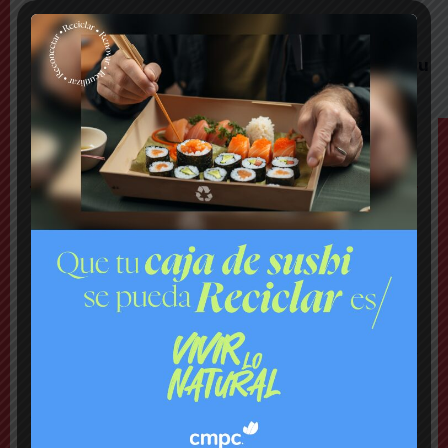
Comuna
Gritos y «dedo a lo Lagos»: Matías Toledo
encaró a delegado presidencial y lo subió a su
red social
TEMAS
Nacional
Lanzan plataforma para denunciar negocios
«sospechosos»
Comuna
Municipio presenta mapa de daños viales y anuncia
plan integral de pavimentación
Comuna
Delincuentes realizan violento turbazo en Puente
Alto y disparan al aire tras alerta de vecinos