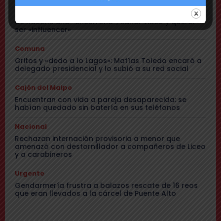
Comuna
Tensión: delegado Codina acusa a alcalde Toledo
de hacerle una «encerrona», editar video y querer
ser «influencer»
Comuna
Gritos y «dedo a lo Lagos»: Matías Toledo encaró a
delegado presidencial y lo subió a su red social
Cajón del Maipo
Encuentran con vida a pareja desaparecida: se
habían quedado sin batería en sus teléfonos
Nacional
Rechazan internación provisoria a menor que
amenazó con destornillador a compañeros de Liceo
y a carabineros
Urgente
Gendarmería frustra a balazos rescate de 16 reos
que eran llevados a la cárcel de Puente Alto