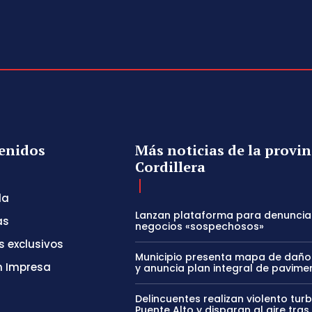
enidos
Más noticias de la provin
Cordillera
da
Lanzan plataforma para denuncia
as
negocios «sospechosos»
s exclusivos
Municipio presenta mapa de daños
n Impresa
y anuncia plan integral de pavime
Delincuentes realizan violento tur
Puente Alto y disparan al aire tras