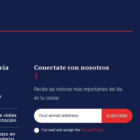
cia
Conectate con nosotros
Recibe las noticias más importantes del día
r
en tu celular
 viales
SUBSCRIBE
ntación
I've read and accept the
Privacy Policy
.
bazo en
 alerta