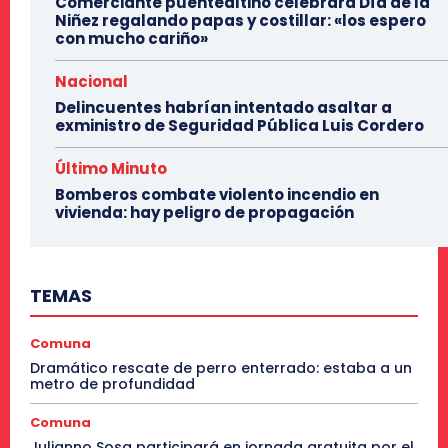
Comerciante puentealtino celebrará Día de la
Niñez regalando papas y costillar: «los espero
con mucho cariño»
Nacional
Delincuentes habrían intentado asaltar a
exministro de Seguridad Pública Luis Cordero
Último Minuto
Bomberos combate violento incendio en
vivienda: hay peligro de propagación
TEMAS
Comuna
Dramático rescate de perro enterrado: estaba a un
metro de profundidad
Comuna
Julianno Sosa participará en jornada gratuita por el