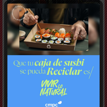
Actualmente, el sistema RED cuenta con 2.684 buses
eléctricos en operación —equivalente al 38% de la
flota total— y se espera que esa cifra crezca a 4.400
unidades. Con ello, dos de cada tres buses que
circulen por Santiago serán eléctricos, lo que además
permitirá reducir la antigüedad promedio de las
máquinas, que pasará de seis a tres años.
Fotos: RED Movilidad
TAGS
ELECTROMOVILIDAD
LOCOMOCIÓN COLECTIVA
PUENTE ALTO
RED MOVILIDAD
TRANSANTIAGO