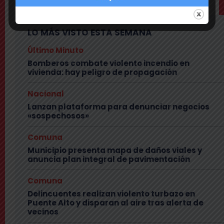
LO MÁS VISTO ESTA SEMANA
Último Minuto
Bomberos combate violento incendio en
vivienda: hay peligro de propagación
Nacional
Lanzan plataforma para denunciar negocios
«sospechosos»
Comuna
Municipio presenta mapa de daños viales y
anuncia plan integral de pavimentación
Comuna
Delincuentes realizan violento turbazo en
Puente Alto y disparan al aire tras alerta de
vecinos