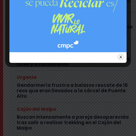
encaró a delegado presidencial y lo subió a su
red social
Cajón del Maipo
Encuentran con vida a pareja desaparecida: se
habían quedado sin batería en sus teléfonos
Nacional
Rechazan internación provisoria a menor que
amenazó con destornillador a compañeros de
Liceo y a carabineros
Urgente
Gendarmería frustra a balazos rescate de 16
reos que eran llevados a la cárcel de Puente
Alto
Cajón del Maipo
Buscan intensamente a pareja desaparecida
tras salir a realizar trekking en el Cajón del
Maipo