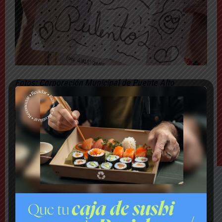
Fotos: Corporación Municipal de Puente Alto
TAGS
ANA TIJOUX
BANDA CONMOCIÓN
CAMINO INTERNACIONAL
CORPORACIÓN CULTURAL DE PUENTE ALTO
CULTURA
LA FIESTA DEL SOL
LOS PULENTOS
LO MÁS VISTO ESTA SEMANA
Comuna
Gritos y «dedo a lo Lagos»: Matías Toledo