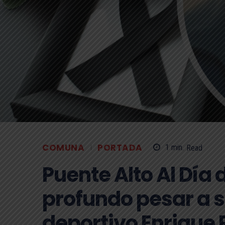
COMUNA
PORTADA
1
min.
Read
Puente Alto Al Día
profundo pesar a s
deportivo Enrique