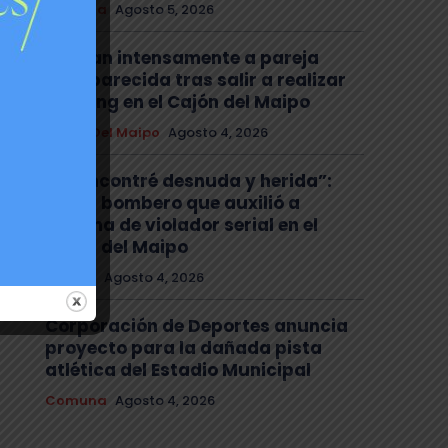
Comuna
Agosto 5, 2026
Buscan intensamente a pareja
desaparecida tras salir a realizar
trekking en el Cajón del Maipo
Cajón Del Maipo
Agosto 4, 2026
“La encontré desnuda y herida”:
habla bombero que auxilió a
víctima de violador serial en el
Cajón del Maipo
Policial
Agosto 4, 2026
Corporación de Deportes anuncia
proyecto para la dañada pista
atlética del Estadio Municipal
Comuna
Agosto 4, 2026