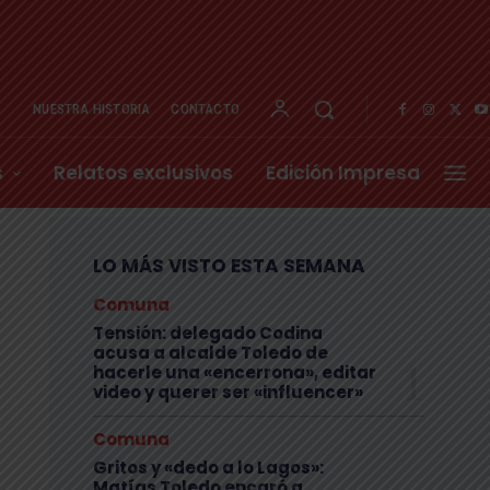
NUESTRA HISTORIA
CONTACTO
s
Relatos exclusivos
Edición Impresa
LO MÁS VISTO ESTA SEMANA
Comuna
Tensión: delegado Codina
acusa a alcalde Toledo de
hacerle una «encerrona», editar
video y querer ser «influencer»
Comuna
Gritos y «dedo a lo Lagos»:
Matías Toledo encaró a