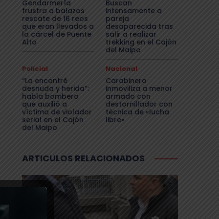
Gendarmería
Buscan
frustra a balazos
intensamente a
rescate de 16 reos
pareja
que eran llevados a
desaparecida tras
la cárcel de Puente
salir a realizar
Alto
trekking en el Cajón
del Maipo
Policial
Nacional
“La encontré
Carabinero
desnuda y herida”:
inmoviliza a menor
habla bombero
armado con
que auxilió a
destornillador con
víctima de violador
técnica de «lucha
serial en el Cajón
libre»
del Maipo
ARTICULOS RELACIONADOS