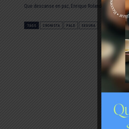
Que descanse en paz, Enrique Rolando Segura Mu
TAGS
CRONISTA
PALD
SEGURA