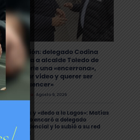
Tensión: delegado Codina
acusa a alcalde Toledo de
hacerle una «encerrona»,
editar video y querer ser
«influencer»
Comuna
Agosto 6, 2026
Gritos y «dedo a lo Lagos»: Matías
Toledo encaró a delegado
presidencial y lo subió a su red
social