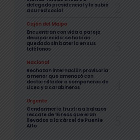
delegado presidencial y lo subió
a su red social
Cajón del Maipo
Encuentran con vida a pareja
desaparecida: se habían
quedado sin batería en sus
teléfonos
Nacional
Rechazan internación provisoria
a menor que amenazó con
destornillador a compañeros de
Liceo y a carabineros
Urgente
Gendarmería frustra a balazos
rescate de 16 reos que eran
llevados a la cárcel de Puente
Alto