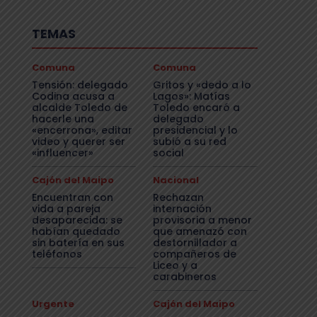
TEMAS
Comuna
Comuna
Tensión: delegado
Gritos y «dedo a lo
Codina acusa a
Lagos»: Matías
alcalde Toledo de
Toledo encaró a
hacerle una
delegado
«encerrona», editar
presidencial y lo
video y querer ser
subió a su red
«influencer»
social
Cajón del Maipo
Nacional
Encuentran con
Rechazan
vida a pareja
internación
desaparecida: se
provisoria a menor
habían quedado
que amenazó con
sin batería en sus
destornillador a
teléfonos
compañeros de
Liceo y a
carabineros
Urgente
Cajón del Maipo