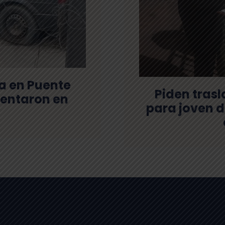
ra en Puente
Piden tras
frentaron en
para joven d