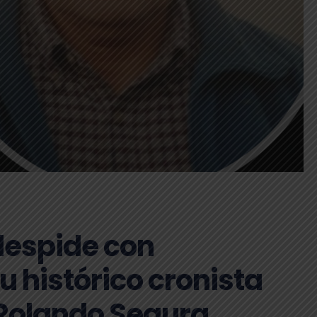
 despide con
u histórico cronista
 Rolando Segura