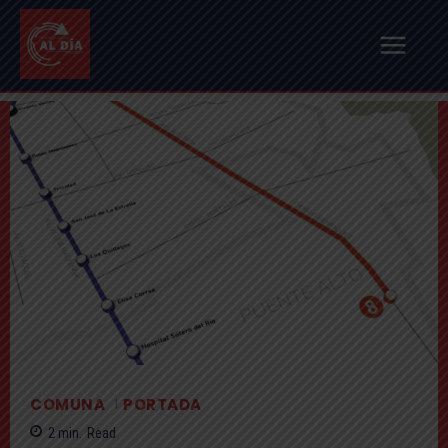
COMUNA
PORTADA
2
min.
Read