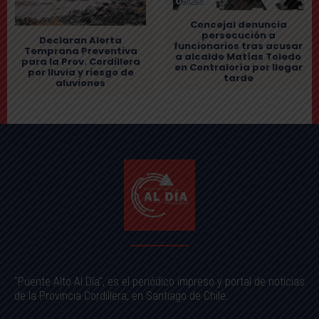
Concejal denuncia
persecución a
Declaran Alerta
funcionarios tras acusar
Temprana Preventiva
a alcalde Matías Toledo
para la Prov. Cordillera
en Contraloría por llegar
por lluvia y riesgo de
tarde
aluviones
"Puente Alto Al Día", es el periódico impreso y portal de noticias
de la Provincia Cordillera, en Santiago de Chile.