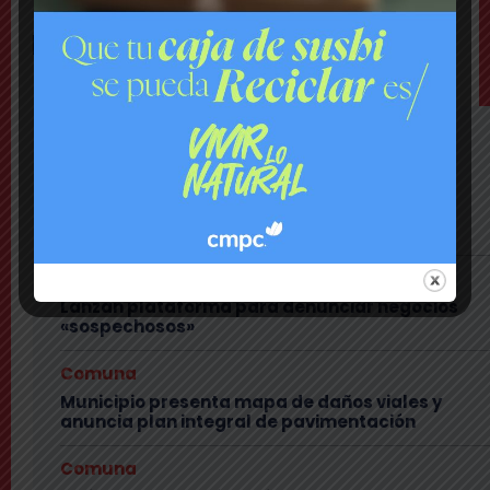
TAGS
LINEA8
METRO
PUENTEALTO
LO MÁS VISTO ESTA SEMANA
Último Minuto
Bomberos combate violento incendio en
vivienda: hay peligro de propagación
Nacional
Lanzan plataforma para denunciar negocios
«sospechosos»
Comuna
Municipio presenta mapa de daños viales y
anuncia plan integral de pavimentación
Comuna