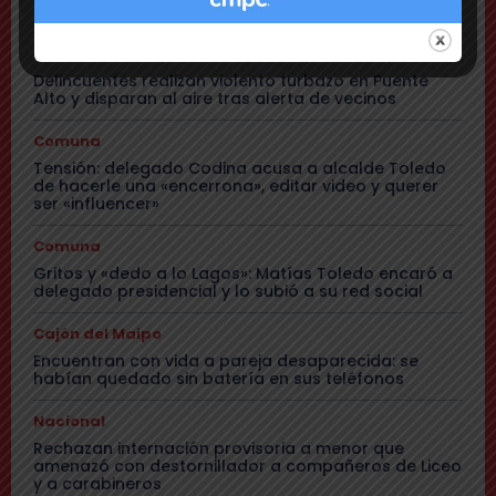
plan integral de pavimentación
Comuna
Delincuentes realizan violento turbazo en Puente
Alto y disparan al aire tras alerta de vecinos
Comuna
Tensión: delegado Codina acusa a alcalde Toledo
de hacerle una «encerrona», editar video y querer
ser «influencer»
Comuna
Gritos y «dedo a lo Lagos»: Matías Toledo encaró a
delegado presidencial y lo subió a su red social
Cajón del Maipo
Encuentran con vida a pareja desaparecida: se
habían quedado sin batería en sus teléfonos
Nacional
Rechazan internación provisoria a menor que
amenazó con destornillador a compañeros de Liceo
y a carabineros