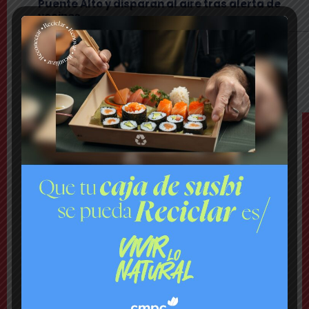
Puente Alto y disparan al aire tras alerta de
vecinos
Comuna
Tensión: delegado Codina acusa a alcalde
Toledo de hacerle una «encerrona», editar
video y querer ser «influencer»
TEMAS
Último Minuto
Bomberos combate violento incendio en vivienda:
hay peligro de propagación
Nacional
Lanzan plataforma para denunciar negocios
«sospechosos»
Comuna
Municipio presenta mapa de daños viales y anuncia