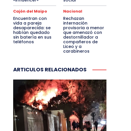
«influencer»
social
Cajón del Maipo
Nacional
Encuentran con
Rechazan
vida a pareja
internación
desaparecida: se
provisoria a menor
habían quedado
que amenazó con
sin batería en sus
destornillador a
teléfonos
compañeros de
Liceo y a
carabineros
ARTICULOS RELACIONADOS