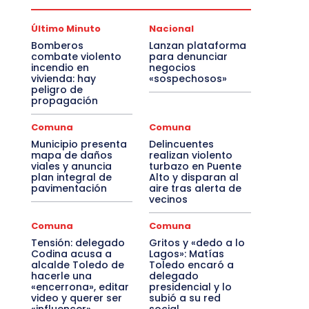
Último Minuto
Nacional
Bomberos
Lanzan plataforma
combate violento
para denunciar
incendio en
negocios
vivienda: hay
«sospechosos»
peligro de
propagación
Comuna
Comuna
Municipio presenta
Delincuentes
mapa de daños
realizan violento
viales y anuncia
turbazo en Puente
plan integral de
Alto y disparan al
pavimentación
aire tras alerta de
vecinos
Comuna
Comuna
Tensión: delegado
Gritos y «dedo a lo
Codina acusa a
Lagos»: Matías
alcalde Toledo de
Toledo encaró a
hacerle una
delegado
«encerrona», editar
presidencial y lo
video y querer ser
subió a su red