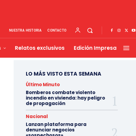
NUESTRA HISTORIA
CONTACTO
s
Relatos exclusivos
Edición Impresa
LO MÁS VISTO ESTA SEMANA
Último Minuto
Bomberos combate violento
incendio en vivienda: hay peligro
de propagación
Nacional
Lanzan plataforma para
denunciar negocios
«sospechosos»