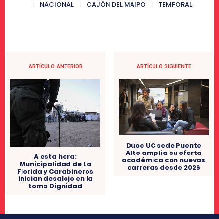
NACIONAL
CAJÓN DEL MAIPO
TEMPORAL
ARTÍCULO ANTERIOR
ARTÍCULO SIGUIENTE
Duoc UC sede Puente
Alto amplía su oferta
A esta hora:
académica con nuevas
Municipalidad de La
carreras desde 2026
Florida y Carabineros
inician desalojo en la
toma Dignidad