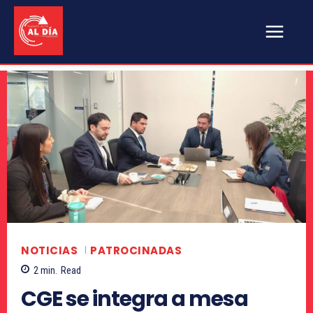
NOTICIAS
PATROCINADAS
2
min.
Read
CGE se integra a mesa