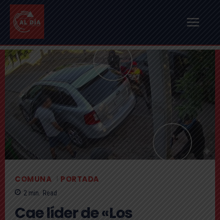
COMUNA
PORTADA
2
min.
Read
Cae líder de «Los