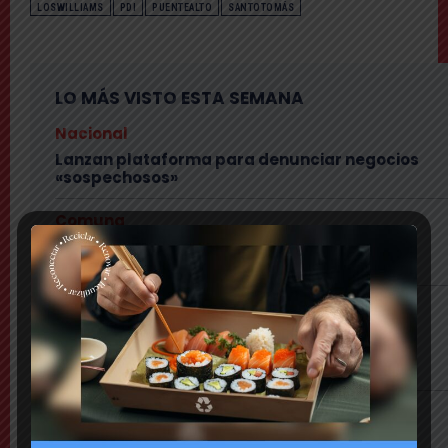
LOSWILLIAMS
PDI
PUENTEALTO
SANTOTOMÁS
LO MÁS VISTO ESTA SEMANA
Nacional
Lanzan plataforma para denunciar negocios
«sospechosos»
Comuna
Municipio presenta mapa de daños viales y
anuncia plan integral de pavimentación
Comuna
Delincuentes realizan violento turbazo en
Puente Alto y disparan al aire tras alerta de
vecinos
Comuna
Tensión: delegado Codina acusa a alcalde