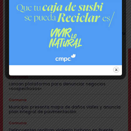
Toledo de hacerle una «encerrona», editar
video y querer ser «influencer»
Comuna
Gritos y «dedo a lo Lagos»: Matías Toledo
encaró a delegado presidencial y lo subió a su
red social
TEMAS
Nacional
Lanzan plataforma para denunciar negocios
«sospechosos»
Comuna
Municipio presenta mapa de daños viales y anuncia
plan integral de pavimentación
Comuna
Delincuentes realizan violento turbazo en Puente