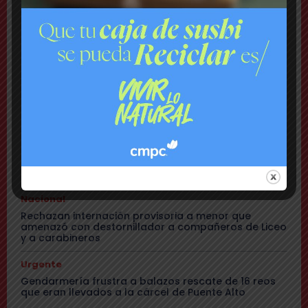
Comuna
Tensión: delegado Codina acusa a alcalde Toledo
de hacerle una «encerrona», editar video y querer
ser «influencer»
Comuna
Gritos y «dedo a lo Lagos»: Matías Toledo encaró a
delegado presidencial y lo subió a su red social
Cajón del Maipo
Encuentran con vida a pareja desaparecida: se
habían quedado sin batería en sus teléfonos
Nacional
Rechazan internación provisoria a menor que
amenazó con destornillador a compañeros de Liceo
y a carabineros
Urgente
Gendarmería frustra a balazos rescate de 16 reos
que eran llevados a la cárcel de Puente Alto