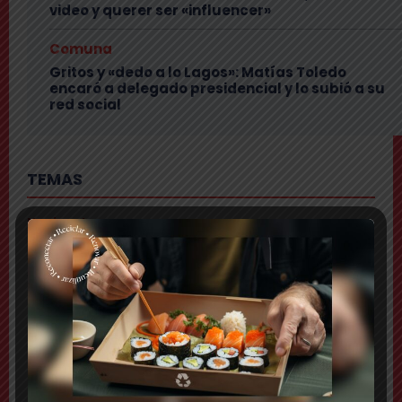
video y querer ser «influencer»
Comuna
Gritos y «dedo a lo Lagos»: Matías Toledo
encaró a delegado presidencial y lo subió a su
red social
TEMAS
Nacional
Lanzan plataforma para denunciar negocios
«sospechosos»
Comuna
Municipio presenta mapa de daños viales y anuncia
plan integral de pavimentación
Comuna
Delincuentes realizan violento turbazo en Puente
Alto y disparan al aire tras alerta de vecinos