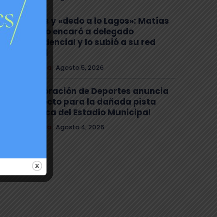
Gritos y «dedo a lo Lagos»: Matías
Toledo encaró a delegado
presidencial y lo subió a su red
social
Comuna
Agosto 5, 2026
Corporación de Deportes anuncia
proyecto para la dañada pista
atlética del Estadio Municipal
Comuna
Agosto 4, 2026