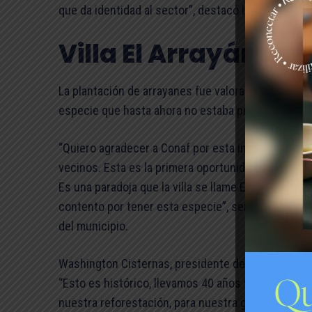
que da identidad al sector”, destacó la directora r
Villa El Arrayán no
La plantación de arrayanes fue valorada por los ha
especie que hasta ahora no estaba presente en la v
“Quiero agradecer a Conaf por esta iniciativa que 
vecinos. Esta es la primera oportunidad que se pue
Es una paradoja que la villa se llame El Arrayán y 
contento por tener esta especie”, señaló René Ro
del municipio.
Washington Cisternas, presidente de la junta de ve
“Esto es histórico, llevamos 40 años viviendo acá 
nuestra reforestación, para nuestra gestión y vis