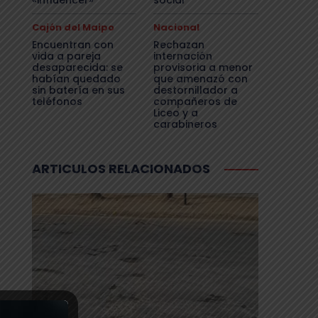
«influencer»
social
Cajón del Maipo
Nacional
Encuentran con
Rechazan
vida a pareja
internación
desaparecida: se
provisoria a menor
habían quedado
que amenazó con
sin batería en sus
destornillador a
teléfonos
compañeros de
Liceo y a
carabineros
ARTICULOS RELACIONADOS