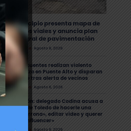
Municipio presenta mapa de
daños viales y anuncia plan
integral de pavimentación
Comuna
Agosto 6, 2026
Delincuentes realizan violento
turbazo en Puente Alto y disparan
al aire tras alerta de vecinos
Comuna
Agosto 6, 2026
Tensión: delegado Codina acusa a
alcalde Toledo de hacerle una
«encerrona», editar video y querer
ser «influencer»
Comuna
Agosto 6, 2026