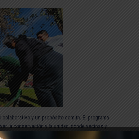
zo colaborativo y un propósito común. El programa
er la conservación y la unidad, donde vecinas y
 de árboles nativos, como en este caso, del arrayán,