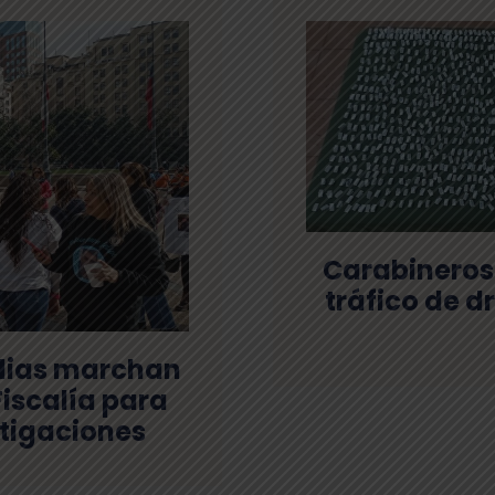
Carabineros 
tráfico de d
milias marchan
iscalía para
stigaciones