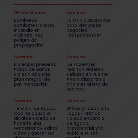
Último Minuto
Nacional
Bomberos
Lanzan plataforma
combate violento
para denunciar
incendio en
negocios
vivienda: hay
«sospechosos»
peligro de
propagación
Comuna
Comuna
Municipio presenta
Delincuentes
mapa de daños
realizan violento
viales y anuncia
turbazo en Puente
plan integral de
Alto y disparan al
pavimentación
aire tras alerta de
vecinos
Comuna
Comuna
Tensión: delegado
Gritos y «dedo a lo
Codina acusa a
Lagos»: Matías
alcalde Toledo de
Toledo encaró a
hacerle una
delegado
«encerrona», editar
presidencial y lo
video y querer ser
subió a su red