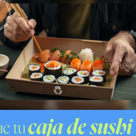
egional de
Conaf
, Elke Huss.
 tenía arrayanes
bitantes del sector, especialmente por tratarse de una
illa, pese a llevar su nombre.
se pudo desarrollar en conjunto con la junta de
de realizar este tipo de plantaciones con arrayanes.
hasta ahora no tenía ningún arrayán. Así que muy
dríguez, encargado de Organizaciones Comunitarias
cinos, también relevó la importancia de la jornada:
y no había existido un arrayán. Es un avance en
ión de comunidad”.