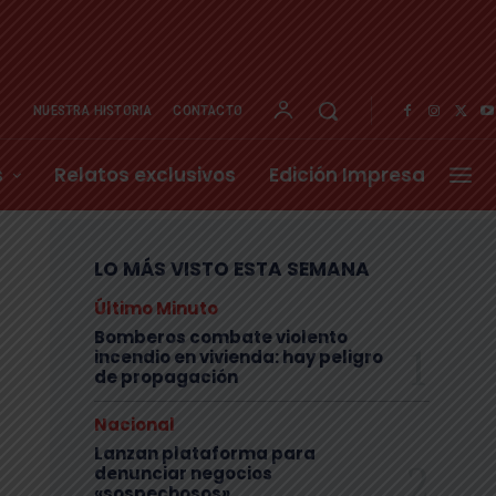
NUESTRA HISTORIA
CONTACTO
s
Relatos exclusivos
Edición Impresa
LO MÁS VISTO ESTA SEMANA
Último Minuto
Bomberos combate violento
incendio en vivienda: hay peligro
de propagación
Nacional
Lanzan plataforma para
denunciar negocios
«sospechosos»