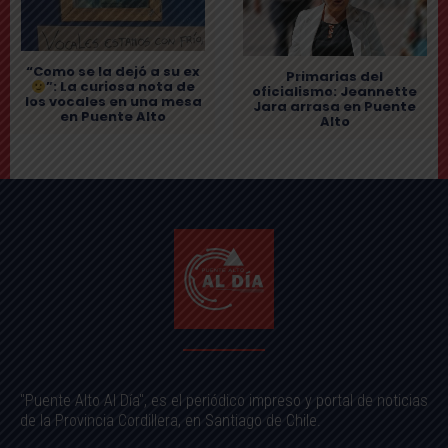
“Como se la dejó a su ex
Primarias del
”: La curiosa nota de
oficialismo: Jeannette
los vocales en una mesa
Jara arrasa en Puente
en Puente Alto
Alto
"Puente Alto Al Día", es el periódico impreso y portal de noticias
de la Provincia Cordillera, en Santiago de Chile.