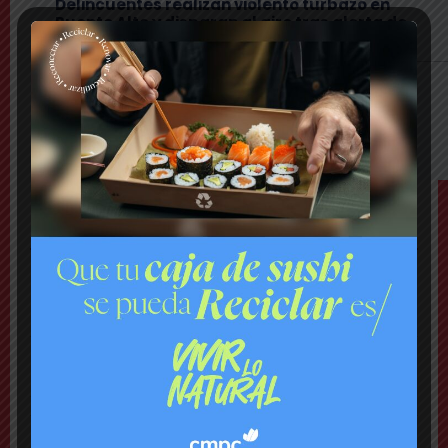
Delincuentes realizan violento turbazo en
Puente Alto y disparan al aire tras alerta de
vecinos
Comuna
Tensión: delegado Codina acusa a alcalde
Toledo de hacerle una «encerrona», editar
video y querer ser «influencer»
TEMAS
Último Minuto
Bomberos combate violento incendio en vivienda:
hay peligro de propagación
Nacional
Lanzan plataforma para denunciar negocios
«sospechosos»
Comuna