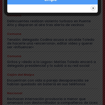
Municipio presenta mapa de daños viales y anuncia
plan integral de pavimentación
Comuna
Delincuentes realizan violento turbazo en Puente
Alto y disparan al aire tras alerta de vecinos
Comuna
Tensión: delegado Codina acusa a alcalde Toledo
de hacerle una «encerrona», editar video y querer
ser «influencer»
Comuna
Gritos y «dedo a lo Lagos»: Matías Toledo encaró a
delegado presidencial y lo subió a su red social
Cajón del Maipo
Encuentran con vida a pareja desaparecida: se
habían quedado sin batería en sus teléfonos
Nacional
Rechazan internación provisoria a menor que
amenazó con destornillador a compañeros de Liceo