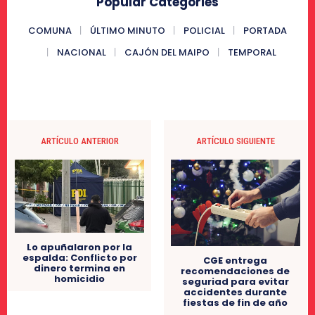
Popular Categories
COMUNA
ÚLTIMO MINUTO
POLICIAL
PORTADA
NACIONAL
CAJÓN DEL MAIPO
TEMPORAL
ARTÍCULO ANTERIOR
ARTÍCULO SIGUIENTE
Lo apuñalaron por la
espalda: Conflicto por
CGE entrega
dinero termina en
recomendaciones de
homicidio
seguriad para evitar
accidentes durante
fiestas de fin de año