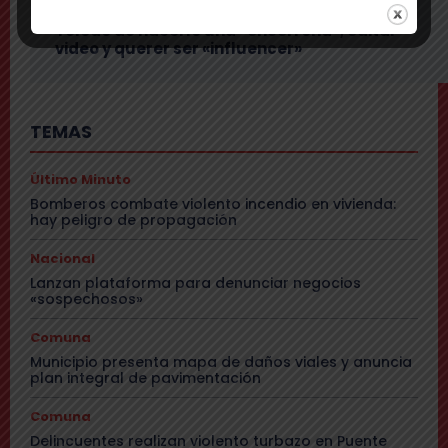
Tensión: delegado Codina acusa a alcalde
Toledo de hacerle una «encerrona», editar
video y querer ser «influencer»
TEMAS
Último Minuto
Bomberos combate violento incendio en vivienda:
hay peligro de propagación
Nacional
Lanzan plataforma para denunciar negocios
«sospechosos»
Comuna
Municipio presenta mapa de daños viales y anuncia
plan integral de pavimentación
Comuna
Delincuentes realizan violento turbazo en Puente