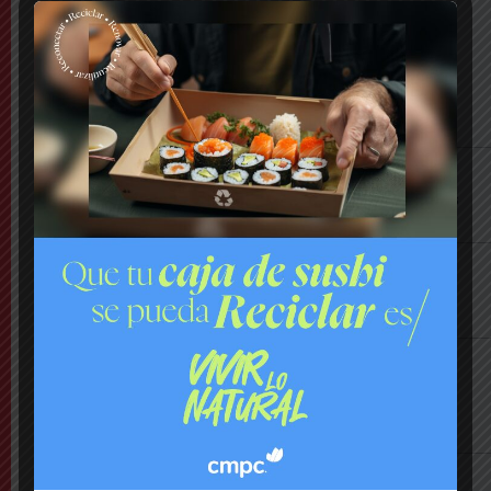
LO MÁS VISTO ESTA SEMANA
Último Minuto
Bomberos combate violento incendio en
vivienda: hay peligro de propagación
Nacional
Lanzan plataforma para denunciar negocios
«sospechosos»
Comuna
Municipio presenta mapa de daños viales y
anuncia plan integral de pavimentación
Comuna
Delincuentes realizan violento turbazo en
Puente Alto y disparan al aire tras alerta de
vecinos
Comuna