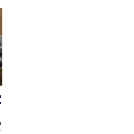
e
o
a
n