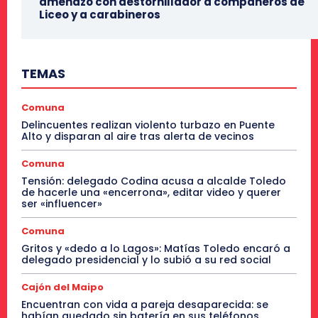
amenazó con destornillador a compañeros de
Liceo y a carabineros
TEMAS
Comuna
Delincuentes realizan violento turbazo en Puente
Alto y disparan al aire tras alerta de vecinos
Comuna
Tensión: delegado Codina acusa a alcalde Toledo
de hacerle una «encerrona», editar video y querer
ser «influencer»
Comuna
Gritos y «dedo a lo Lagos»: Matías Toledo encaró a
delegado presidencial y lo subió a su red social
Cajón del Maipo
Encuentran con vida a pareja desaparecida: se
habían quedado sin batería en sus teléfonos