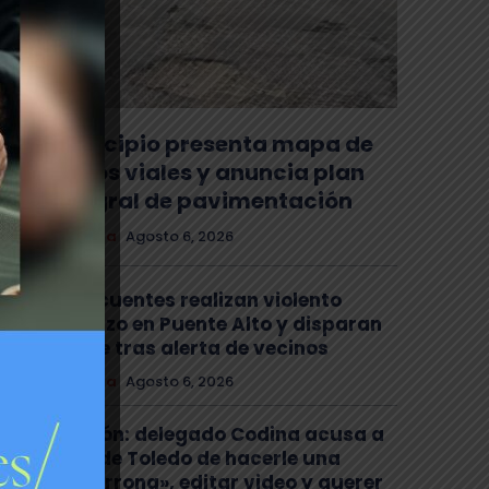
Municipio presenta mapa de
daños viales y anuncia plan
integral de pavimentación
Comuna
Agosto 6, 2026
Delincuentes realizan violento
turbazo en Puente Alto y disparan
al aire tras alerta de vecinos
Comuna
Agosto 6, 2026
Tensión: delegado Codina acusa a
alcalde Toledo de hacerle una
«encerrona», editar video y querer