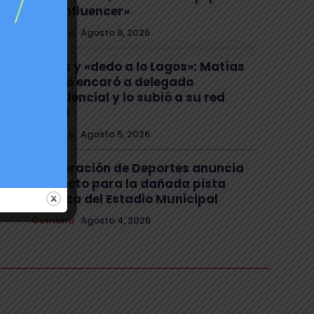
ser «influencer»
Comuna
Agosto 6, 2026
Gritos y «dedo a lo Lagos»: Matías
Toledo encaró a delegado
presidencial y lo subió a su red
social
Comuna
Agosto 5, 2026
Corporación de Deportes anuncia
proyecto para la dañada pista
atlética del Estadio Municipal
Comuna
Agosto 4, 2026