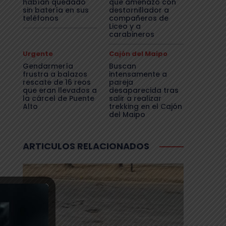
habían quedado
que amenazó con
sin batería en sus
destornillador a
teléfonos
compañeros de
Liceo y a
carabineros
Urgente
Cajón del Maipo
Gendarmería
Buscan
frustra a balazos
intensamente a
rescate de 16 reos
pareja
que eran llevados a
desaparecida tras
la cárcel de Puente
salir a realizar
Alto
trekking en el Cajón
del Maipo
ARTICULOS RELACIONADOS