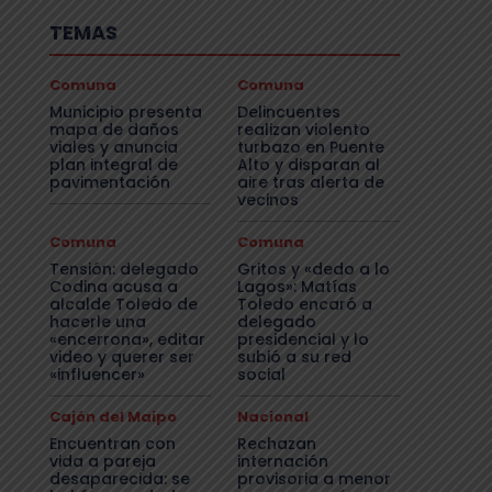
TEMAS
Comuna
Comuna
Municipio presenta
Delincuentes
mapa de daños
realizan violento
viales y anuncia
turbazo en Puente
plan integral de
Alto y disparan al
pavimentación
aire tras alerta de
vecinos
Comuna
Comuna
Tensión: delegado
Gritos y «dedo a lo
Codina acusa a
Lagos»: Matías
alcalde Toledo de
Toledo encaró a
hacerle una
delegado
«encerrona», editar
presidencial y lo
video y querer ser
subió a su red
«influencer»
social
Cajón del Maipo
Nacional
Encuentran con
Rechazan
vida a pareja
internación
desaparecida: se
provisoria a menor