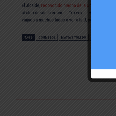
El alcalde,
reconocido hincha de la Universidad de 
al club desde la infancia. “Yo voy al estadio, imagí
viajado a muchos lados a ver a la U, pero siempre 
TAGS
CONMEBOL
MATÍAS TOLEDO
U DE CHILE