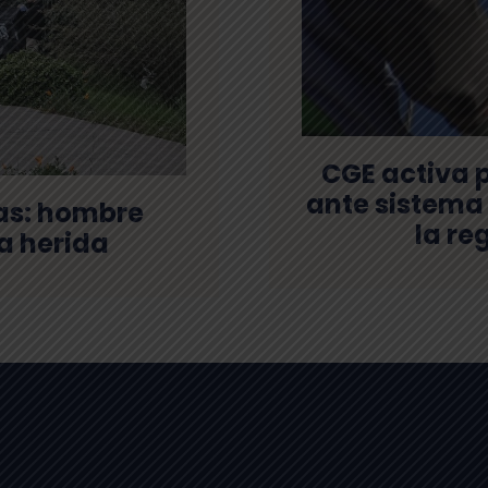
CGE activa 
ante sistema 
as: hombre
la re
a herida