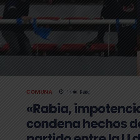
COMUNA
1
min.
Read
«Rabia, impotenci
condena hechos de
partido entre la U d