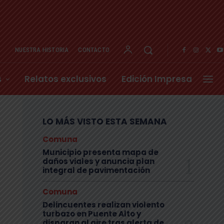
NUESTRA HISTORIA
CONTACTO
s
Relatos exclusivos
Edición Impresa
LO MÁS VISTO ESTA SEMANA
Comuna
Municipio presenta mapa de
daños viales y anuncia plan
integral de pavimentación
Comuna
Delincuentes realizan violento
turbazo en Puente Alto y
disparan al aire tras alerta de