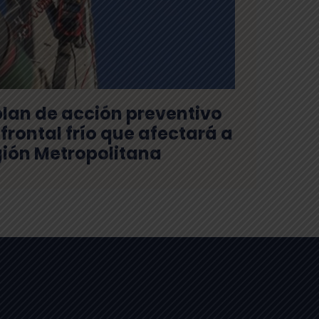
plan de acción preventivo
frontal frío que afectará a
gión Metropolitana