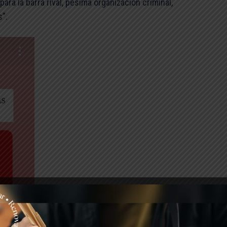
ra la barra rival, pésima organización criminal,
s”.