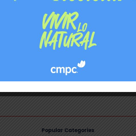
Chile
, ha señalado en ocasiones anteriores que sigue
nate, desde 1994. He ido a todos los estadios, he
desde el lado bueno”, declaró en entrevistas previas.
VIOLENCIA EN EL FÚTBOL
Popular Categories