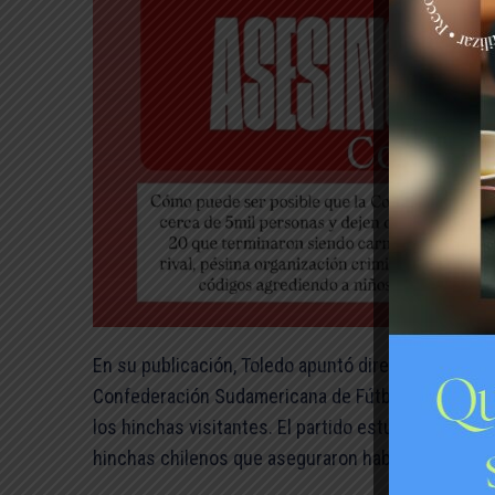
En su publicación, Toledo apuntó directamente a la
Confederación Sudamericana de Fútbol (Conmebol),
los hinchas visitantes. El partido estuvo marcado
hinchas chilenos que aseguraron haber sido atacad