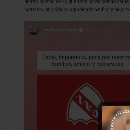
dentro no más de 20 que terminaron siendo carne pa
barristas sin códigos agrediendo a niños y mujere