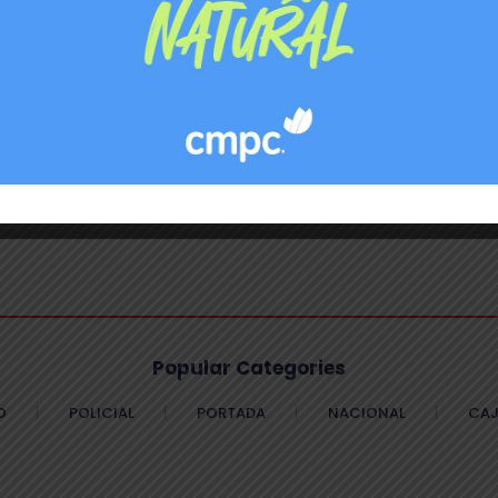
Popular Categories
O
POLICIAL
PORTADA
NACIONAL
CAJ