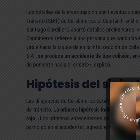
Los detalles de la investigación son llevados a ca
Tránsito (SIAT) de Carabineros. El Capitán Franklin
Santiago Cordillera, aportó detalles preliminares
Carabineros refieren a una persona que conducía en
viraje hacia la izquierda en la intersección de cal
SIAT,
se produce un accidente de tipo colisión, en 
de poniente hacia el oriente», explicó.
Hipótesis del sinies
Las diligencias de Carabineros están centradas en
de tránsito.
La primera hipótesis indicaría que un
rojo
. «Los primeros antecedentes se mantienen co
participó en el accidente», agregó el Capitán Toled