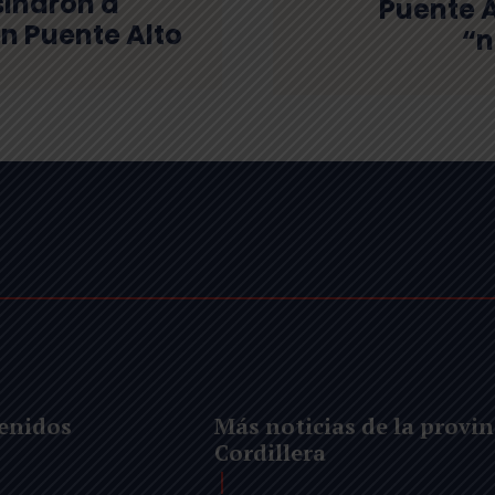
sinaron a
Puente A
n Puente Alto
“n
enidos
Más noticias de la provin
Cordillera