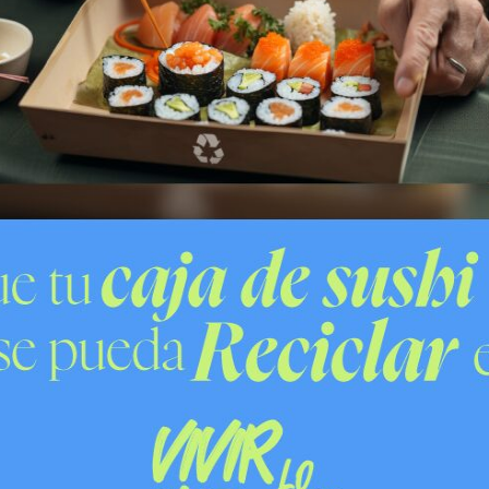
ivos
exámenes toxicológicos
a la mujer del auto, que
cias
. También cuenta con los documentos de su
ar las diligencias investigativas para esclarecer la
BINEROS DE CHILE
MOTOCICLISTA
POLICIAL