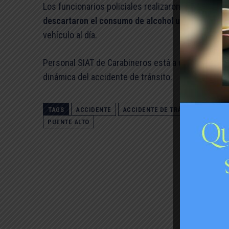
Los funcionarios policiales realizaron los respect
descartaron el consumo de alcohol u otras sustan
vehículo al día.
Personal SIAT de Carabineros está a cargo de realiz
dinámica del accidente de tránsito.
TAGS
ACCIDENTE
ACCIDENTE DE TRÁNSITO
CARA
PUENTE ALTO