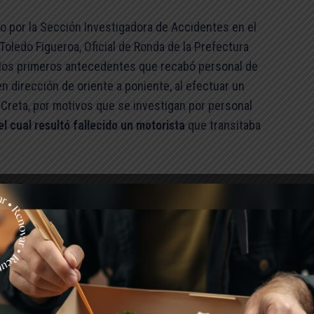
bo por la Sección Investigadora de Accidentes en el
 Toledo Figueroa, Oficial de Ronda de la Prefectura
: «los primeros antecedentes que recabó personal de
 dirección de oriente a poniente, al efectuar un
le Creta, por motivos que se investigan por personal
el cual resultó fallecido un motorista
que transitaba
tro
 poder aclarar quien tuvo la culpa en este accidente
o de los dos conductores pasó una luz de semáforo en
n base en el relato otorgado por la conductora que
o.