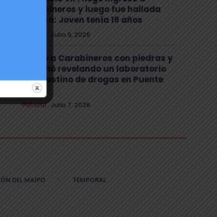
Carabineros y luego fue hallada
muerta: Joven tenía 19 años
Policial
Julio 9, 2026
Atacó a Carabineros con piedras y
terminó revelando un laboratorio
clandestino de drogas en Puente
Alto
Policial
Julio 7, 2026
ÓN DEL MAIPO
TEMPORAL