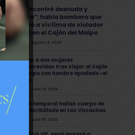
“La encontré desnuda y
herida”: habla bombero que
auxilió a víctima de violador
serial en el Cajón del Maipo
Policial
Agosto 4, 2026
Buscan a dos mujeres
desaparecidas tras viajar al Cajón
del Maipo con hombre apodado «el
Chino»
Policial
Julio 19, 2026
Tras el temporal hallan cuerpo de
joven acribillado en Las Vizcachas
Policial
Julio 18, 2026
Denunció VIF, negó ingresó a