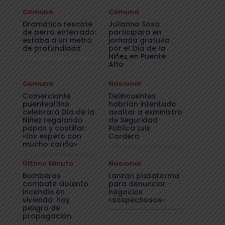
Comuna
Comuna
Dramático rescate
Julianno Sosa
de perro enterrado:
participará en
estaba a un metro
jornada gratuita
de profundidad
por el Día de la
Niñez en Puente
Alto
Comuna
Nacional
Comerciante
Delincuentes
puentealtino
habrían intentado
celebrará Día de la
asaltar a exministro
Niñez regalando
de Seguridad
papas y costillar:
Pública Luis
«los espero con
Cordero
mucho cariño»
Último Minuto
Nacional
Bomberos
Lanzan plataforma
combate violento
para denunciar
incendio en
negocios
vivienda: hay
«sospechosos»
peligro de
propagación