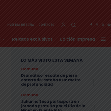
NUESTRA HISTORIA
CONTACTO
s
Relatos exclusivos
Edición Impresa
LO MÁS VISTO ESTA SEMANA
Comuna
Dramático rescate de perro
enterrado: estaba a un metro
de profundidad
Comuna
Julianno Sosa participará en
jornada gratuita por el Día de la
Niñez en Puente Alto