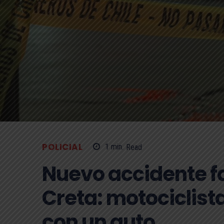
POLICIAL
1
min.
Read
Nuevo accidente fa
Creta: motociclist
con un auto