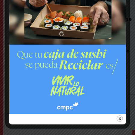
Cajón del Maipo
Encuentran con vida a pareja desaparecida: se
habían quedado sin batería en sus teléfonos
Nacional
Rechazan internación provisoria a menor que
amenazó con destornillador a compañeros de
Liceo y a carabineros
Urgente
Gendarmería frustra a balazos rescate de 16
reos que eran llevados a la cárcel de Puente
Alto
Cajón del Maipo
Buscan intensamente a pareja desaparecida
tras salir a realizar trekking en el Cajón del
Maipo