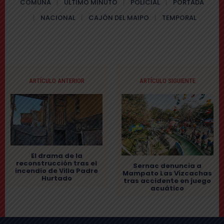
COMUNA
ÚLTIMO MINUTO
POLICIAL
PORTADA
NACIONAL
CAJÓN DEL MAIPO
TEMPORAL
ARTÍCULO ANTERIOR
ARTÍCULO SIGUIENTE
El drama de la
reconstrucción tras el
Sernac denuncia a
incendio de Villa Padre
Mampato Las Vizcachas
Hurtado
tras accidente en juego
acuático