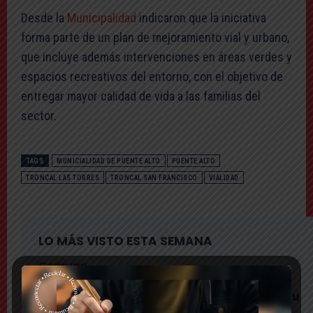
Desde la
Municipalidad
indicaron que la iniciativa
forma parte de un plan de mejoramiento vial y urbano,
que incluye además intervenciones en áreas verdes y
espacios recreativos del entorno, con el objetivo de
entregar mayor calidad de vida a las familias del
sector.
TAGS
MUNICIALIDAD DE PUENTE ALTO
PUENTE ALTO
TRONCAL LAS TORRES
TRONCAL SAN FRANCISCO
VIALIDAD
LO MÁS VISTO ESTA SEMANA
Comuna
Gritos y «dedo a lo Lagos»: Matías Toledo
encaró a delegado presidencial y lo subió a su
red social