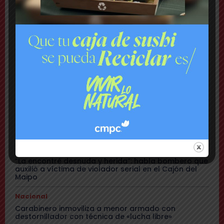
habían quedado sin batería en sus teléfonos
Nacional
Rechazan internación provisoria a menor que
amenazó con destornillador a compañeros de Liceo
y a carabineros
Urgente
Gendarmería frustra a balazos rescate de 16 reos
que eran llevados a la cárcel de Puente Alto
Cajón del Maipo
Buscan intensamente a pareja desaparecida tras
salir a realizar trekking en el Cajón del Maipo
Policial
“La encontré desnuda y herida”: habla bombero que
auxilió a víctima de violador serial en el Cajón del
Maipo
Nacional
Carabinero inmoviliza a menor armado con
destornillador con técnica de «lucha libre»