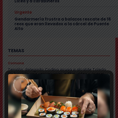
Liceo y a carabineros
Urgente
Gendarmería frustra a balazos rescate de 16
reos que eran llevados a la cárcel de Puente
Alto
TEMAS
Comuna
Tensión: delegado Codina acusa a alcalde Toledo
de hacerle una «encerrona», editar video y querer
ser «influencer»
Comuna
Gritos y «dedo a lo Lagos»: Matías Toledo encaró a
delegado presidencial y lo subió a su red social
Cajón del Maipo
Encuentran con vida a pareja desaparecida: se