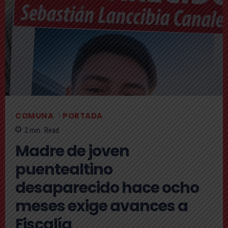
COMUNA
PORTADA
2
min.
Read
Madre de joven
puentealtino
desaparecido hace ocho
meses exige avances a
Fiscalía