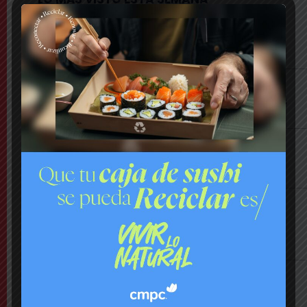
Último Minuto
Bomberos combate violento incendio en
vivienda: hay peligro de propagación
Nacional
Lanzan plataforma para denunciar negocios
«sospechosos»
Comuna
Municipio presenta mapa de daños viales y
anuncia plan integral de pavimentación
Comuna
Delincuentes realizan violento turbazo en
Puente Alto y disparan al aire tras alerta de
vecinos
Comuna
Tensión: delegado Codina acusa a alcalde
Toledo de hacerle una «encerrona», editar