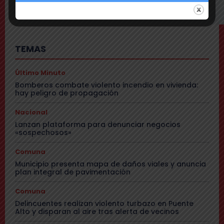
video y querer ser «influencer»
TEMAS
Último Minuto
Bomberos combate violento incendio en vivienda:
hay peligro de propagación
Nacional
Lanzan plataforma para denunciar negocios
«sospechosos»
Comuna
Municipio presenta mapa de daños viales y anuncia
plan integral de pavimentación
Comuna
Delincuentes realizan violento turbazo en Puente
Alto y disparan al aire tras alerta de vecinos