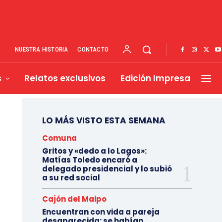
NUESTRA HISTORIA
CONTACTO
s
Relatos exclusivos
Edición Impresa
LO MÁS VISTO ESTA SEMANA
Comuna
Gritos y «dedo a lo Lagos»:
Matías Toledo encaró a
delegado presidencial y lo subió
a su red social
Cajón del Maipo
Encuentran con vida a pareja
desaparecida: se habían