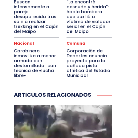
Buscan
“La encontré
intensamente a
desnuda y herida”:
pareja
habla bombero
desaparecida tras
que auxilió a
salir a realizar
víctima de violador
trekking en el Cajón
serial en el Cajón
del Maipo
del Maipo
Nacional
Comuna
Carabinero
Corporación de
inmoviliza a menor
Deportes anuncia
armado con
proyecto para la
destornillador con
dañada pista
técnica de «lucha
atlética del Estadio
libre»
Municipal
ARTICULOS RELACIONADOS