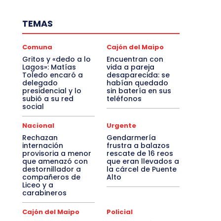
TEMAS
Comuna
Cajón del Maipo
Gritos y «dedo a lo
Encuentran con
Lagos»: Matías
vida a pareja
Toledo encaró a
desaparecida: se
delegado
habían quedado
presidencial y lo
sin batería en sus
subió a su red
teléfonos
social
Nacional
Urgente
Rechazan
Gendarmería
internación
frustra a balazos
provisoria a menor
rescate de 16 reos
que amenazó con
que eran llevados a
destornillador a
la cárcel de Puente
compañeros de
Alto
Liceo y a
carabineros
Cajón del Maipo
Policial