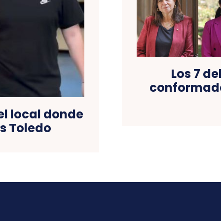
Los 7 de
conformada
el local donde
as Toledo