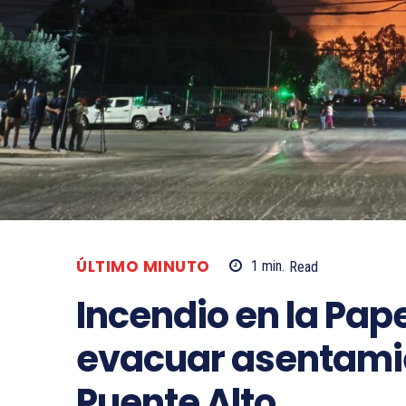
ÚLTIMO MINUTO
1
min.
Read
Incendio en la Pape
evacuar asentamie
Puente Alto