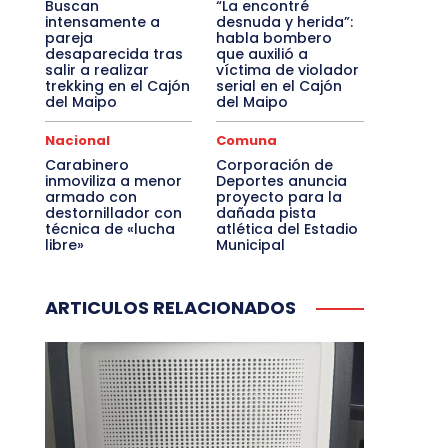
Buscan
“La encontré
intensamente a
desnuda y herida”:
pareja
habla bombero
desaparecida tras
que auxilió a
salir a realizar
víctima de violador
trekking en el Cajón
serial en el Cajón
del Maipo
del Maipo
Nacional
Comuna
Carabinero
Corporación de
inmoviliza a menor
Deportes anuncia
armado con
proyecto para la
destornillador con
dañada pista
técnica de «lucha
atlética del Estadio
libre»
Municipal
ARTICULOS RELACIONADOS