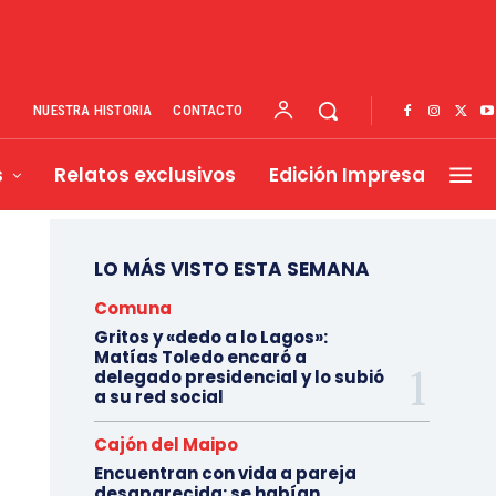
NUESTRA HISTORIA
CONTACTO
s
Relatos exclusivos
Edición Impresa
LO MÁS VISTO ESTA SEMANA
Comuna
Gritos y «dedo a lo Lagos»:
Matías Toledo encaró a
delegado presidencial y lo subió
a su red social
Cajón del Maipo
Encuentran con vida a pareja
desaparecida: se habían