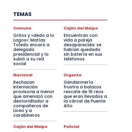
TEMAS
Comuna
Cajón del Maipo
Gritos y «dedo a lo
Encuentran con
Lagos»: Matías
vida a pareja
Toledo encaró a
desaparecida: se
delegado
habían quedado
presidencial y lo
sin batería en sus
subió a su red
teléfonos
social
Nacional
Urgente
Rechazan
Gendarmería
internación
frustra a balazos
provisoria a menor
rescate de 16 reos
que amenazó con
que eran llevados a
destornillador a
la cárcel de Puente
compañeros de
Alto
Liceo y a
carabineros
Cajón del Maipo
Policial